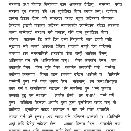
सरचना तथा विकास निर्माणका काम अलपत्र देखिनु समयमा पुर्णत
सम्पन्न हुन नसक्नु पनि थप चुनौतिका बिषय बनेका छन्। कतिपय
ठाउमा ठेक्का दिएर पनि सफलता प्राप्त नहुनु कतिपयय बिषयगत
ठेक्काले टुङ्गो नपाउनु कतिपय महानगरकै स्वामित्वमा रहेका सरचना
जग्गा जमिनको सरक्षण गर्न नसक्नु पनि कम चुनौतिका बिषय
रहेनन्। यहासम्म कि उहि दिन दसा बिग्रेपछि जहा टेक्यो त्यहि
भुङ्गान भने जस्तो अवस्था देखिन थालेको मात्रै छैन पछिल्लो
समयमा आम नगरवासिले आक्रोश पोख्न मात्रै थालेका छैनन्
अविश्वास गर्न पनि थालिसकेका छन्। मेयर कमजोर हैनन् तर
कहाचुके मेयर किन चुके मेयर कहानेर कमजोरी भयो भन्नेमा
कतिपय जनतामा चिन्ता बढ्ने अवस्था देखिन थालेको छ। फेरिपनि
भन्नैपर्ने हुन्छ भलै मेयर भ्रष्ट मेयर नहोलान् तर जनअपेक्षाकृत
काम गर्न र जनविश्वास बढाउन भने नसकेकै हुन् भन्ने कुरामा
कसैको दुइ मत नरहला । त्यसैले तितो तर यथार्थ भन्नै पर्ने
हुन्छ यतिबेला मेयरका अगाडि ठुला ठुला चुनौतिका पहाड छन् ती
कतिपय चुनौतिका पहाड भत्काउन र पार गर्न मेयर आचार्यले
साहस गर्नै पर्ने हुन्छ। अब समय पनि ढल्किनै थालेको छ ।फेरिपनि
अझै केहि बिग्रि सकेको छैन । अबका दिनमा मेयर आचार्यले नया
ढङ्गका साथ अघि बढ्नका लागि केही बाधा अड्चनयुक्त पुराना