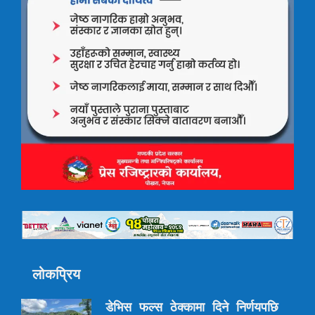
लोकप्रिय
डेभिस फल्स ठेक्कामा दिने निर्णयपछि