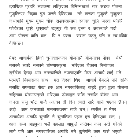
ट्राफिक प्रहरि सडकमा लत्रिएका बिभिन्नखाले तार सडक पोलमा
गुजुल्टिएर गिद्दका गुड जस्तै देखिएका तरै तारका गुजुल्टै गुजुल्टा
जथाभावि मुख्य मुख्य चोक सडकखण्डमा स्वागत चुलि जस्ता फोहोरै
फोहोरका थुप्रै थुप्राको डङ्गुर यी सब दृस्य र अवस्थाले गर्दा
आम पोखरा वासि बाट यि र यस्ता सवाल उठ्नु पनि त स्वभाविकै
देखिन्छ।
मेयर आचार्यका हिजो चुनावताकाका योजनानै योजनाका पोका थेग्नै
नसक्ने सक्दै नसक्ने घोषणापत्रमा भरिएका विकास निर्माणका
श्रीर्षक देख्दा आम नगरवासिले नपत्याएपनि मेयर आचार्य लाई भने
पत्याएरै विश्वासका साथ मत दिएका थिए। आचार्य मेयरले पनि सकि
नसकि सपनाका पोका हरु आम नगरवासिलाइ बाड्दै ठुला ठुला योजना
सहितका घोषणापत्रले भरिएका डोकाहरु सकि नसकि बोकेर आम
जनता सामु भोट माग्दै आएका ती दिन त्यति सारै बासि भएका छैनन्
अझै आम जनताको मानसपटलमा ताजै छन्। त्यसैले त मेयर
आचार्यका अगाडि चुनौति नै चुनौतिका पहाड हरु देखिएका छन् ।
आज सम्म आइपुग्दा भलै वहालाइ आफुले कतिपय काम फत्ते गरेको
लागे पनि आम नगरवासिका अगाडि भने कुनैपनि काम फत्ते भएको