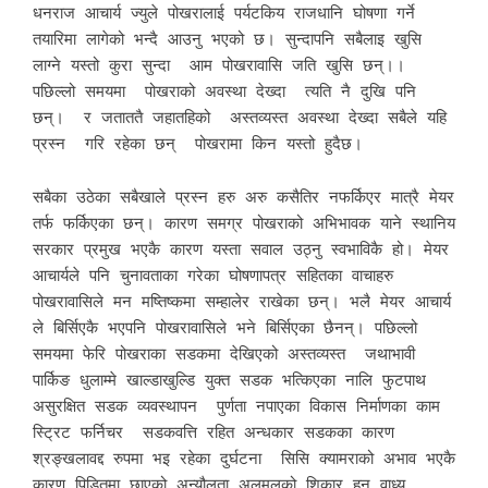
धनराज आचार्य ज्युले पोखरालाई पर्यटकिय राजधानि घोषणा गर्ने
तयारिमा लागेको भन्दै आउनु भएको छ। सुन्दापनि सबैलाइ खुसि
लाग्ने यस्तो कुरा सुन्दा आम पोखरावासि जति खुसि छन्।।
पछिल्लो समयमा पोखराको अवस्था देख्दा त्यति नै दुखि पनि
छन्। र जताततै जहातहिको अस्तव्यस्त अवस्था देख्दा सबैले यहि
प्रस्न गरि रहेका छन् पोखरामा किन यस्तो हुदैछ।
सबैका उठेका सबैखाले प्रस्न हरु अरु कसैतिर नफर्किएर मात्रै मेयर
तर्फ फर्किएका छन्। कारण समग्र पोखराको अभिभावक याने स्थानिय
सरकार प्रमुख भएकै कारण यस्ता सवाल उठ्नु स्वभाविकै हो। मेयर
आचार्यले पनि चुनावताका गरेका घोषणापत्र सहितका वाचाहरु
पोखरावासिले मन मष्तिष्कमा सम्हालेर राखेका छन्। भलै मेयर आचार्य
ले बिर्सिएकै भएपनि पोखरावासिले भने बिर्सिएका छैनन्। पछिल्लो
समयमा फेरि पोखराका सडकमा देखिएको अस्तव्यस्त जथाभावी
पार्किङ धुलाम्मे खाल्डाखुल्डि युक्त सडक भत्किएका नालि फुटपाथ
असुरक्षित सडक व्यवस्थापन पुर्णता नपाएका विकास निर्माणका काम
स्ट्रिट फर्निचर सडकवत्ति रहित अन्धकार सडकका कारण
श्रङ्खलावद्द रुपमा भइ रहेका दुर्घटना सिसि क्यामराको अभाव भएकै
कारण पिडितमा छाएको अन्यौलता अलमलको शिकार हुन वाध्य