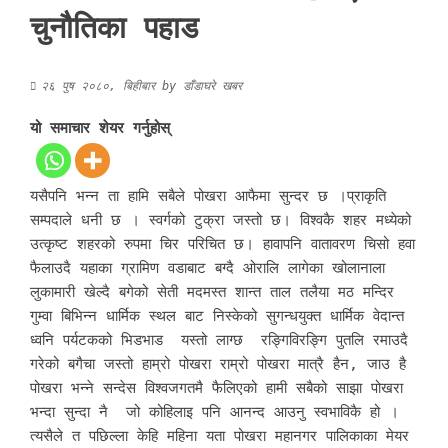
चुनौतिका पहाड
२६ पुष २०८०, बिहीबार
by
डाँडाघरे खबर
यो समाचार शेयर गर्नुहोस्
यसैपनि भन्न ता हामि सबैले पोखरा आफैमा सुन्दर छ ।प्राकृति
सम्पदाले धनी छ । स्वर्गको टुक्रा जस्तो छ। विश्वकै शहर मध्येको
उत्कृष्ट शहरको रुपमा चिर परिचित छ। हावापनि वातावरण चिसो हवा
फैलाउदै यहाका ग्रामिण वडाबाट बग्दै ओरालि लागेका खोलानाला
लुकामारी खेल्दै बगेको सेती मदमस्त शान्त ताल तलैया मठ मन्दिर
गुम्वा बिभिन्न धार्मिक स्थल बाट निस्केको सुगन्धयुक्त धार्मिक वेदान्त
ध्वनि पर्यटकको भिडभाड यस्तो लाग्छ रङ्गिविरङ्गि पुतलि रमाउदै
गरेको बगैचा जस्तो हाम्रो पोखरा राम्रो पोखरा मात्रै हैन, जाउ है
पोखरा भन्ने सन्देस विश्वजगतमै फैलिएको हामी सबैको साझा पोखरा
भन्दा सुन्दा नै जो कोहिलाइ पनि आनन्द आउनु स्वभाविकै हो ।
त्यसैले त पछिल्ला केहि महिना यता पोखरा महानगर पालिकाका मेयर