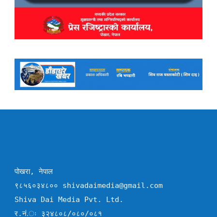
पोखरा, नेपाल
९८५६०३४८०० shivadaimedia@gmail.com
Shiva Dai Media Pvt. Ltd.
र.नं.ः ३२४८०८/०८०/०८१