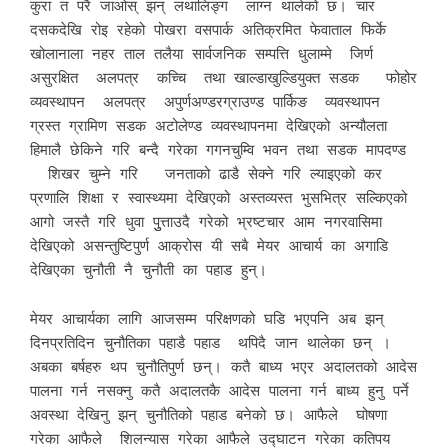
कुरा त परै जाओस् झन् लथालिङ्ग लाग्न थालेको छ। चार
दसकदेखि रोइ रहेको पोखरा वसपार्क अतिक्रमित फेवाताल फिर्के
खोलानाला नहर ताल तलैया सार्वजनिक सम्पत्ति धुलाम्मे जिर्ण
असुरक्षित अलपत्र कच्चि तथा खाल्डाखुल्डियुक्त सडक फोहोर
व्यवस्थापन अलपत्र अपुर्णअण्डरग्राउण्ड पार्किङ व्यवस्थापन
ग्रस्त ग्रामिण सडक अटोलेण्ड व्यवस्थापनमा देखिएको अन्यौलता
हिमालै छेकिने गरि बन्दै गरेका गगनचुम्वि भवन तथा सडक मापदण्ड
शिखर चुम्ने गरि जनताको ढाडै सेक्ने गरि ल्याइएको कर
प्रणालि शिक्षा र स्वास्थ्यमा देखिएको अस्तव्यस्त भुसभित्र सल्किएको
आगो जस्तै गरि धुवा पुुत्ताउदै गरेको भ्रष्टचार आम नगरवासिमा
देखिएको असन्तुष्टिपुर्ण आक्रोस यी सबै मेयर आचार्य का अगाडि
देखिएका चुनौती नै चुनौती का पहाड हुन्।
मेयर आचार्यका लागि आजसम्म परिक्षणको घडि भएपनि अब झन्
दिनप्रतिदिन चुनौतिका पहाडै पहाड थपिदै जान थालेका छन् ।
अबका बर्षहरु थप चुनौतिपुर्ण छन्। कतै बाध्य भएर अदालतको आदेस
पालना गर्न नसक्नु कतै अदालतकै आदेस पालना गर्न बाध्य हुनु पर्ने
अवस्था देखिनु झन् चुनौतिको पहाड बनेको छ। आफैले घोषणा
गरेका आफैले शिलन्यास गरेका आफैले उद्घाटन गरेका कतिपय