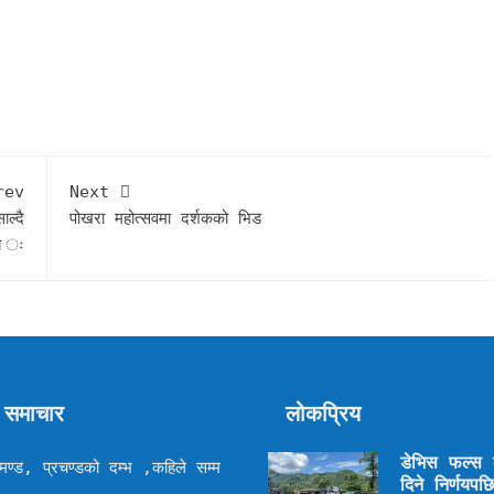
rev
Next
ल्दै
पोखरा महोत्सवमा दर्शकको भिड
लब ः
 समाचार
लोकप्रिय
डेभिस फल्स ठ
ण्ड, प्रचण्डको दम्भ ,कहिले सम्म
दिने निर्णयप