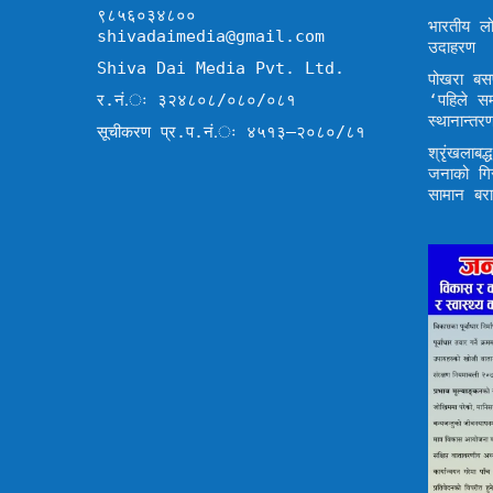
९८५६०३४८००
भारतीय लो
shivadaimedia@gmail.com
उदाहरण
Shiva Dai Media Pvt. Ltd.
पोखरा बसप
र.नं.ः ३२४८०८/०८०/०८१
‘पहिले स
स्थानान्तर
सूचीकरण प्र.प.नं.ः ४५१३–२०८०/८१
श्रृंखलाब
जनाको गि
सामान बर