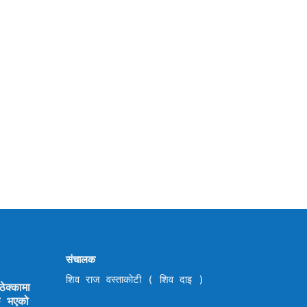
संचालक
शिव राज वस्ताकोटी ( शिव दाइ )
ेक्कामा
छि भएको