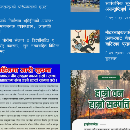
सार्वजनिक सुन
कतन्त्रको परिपक्वताको एउटा
असन्तुष्टिपूर्
१९ भाद्र २०८
ार्क निर्माणमा भूमिहीनको आवाज:
म्मानजनक व्यवस्थापन, त्यसपछि
ण’
मोटरसाइकलक
ठक्करबाट चेक
द्ध चोरीमा संलग्न ४ विदेशीसहित ९
खटिएका प्रहर
रोह पक्राउ, सुन–नगदसहित विभिन्न
ामद
३१ श्रावण २
शुक्रबार