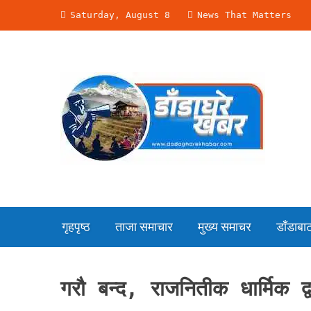
Skip
Saturday, August 8
News That Matters
to
content
गृहपृष्ठ
ताजा समाचार
मुख्य समाचर
डाँडाबाट 
गरौ बन्द, राजनितीक धार्मिक द्व