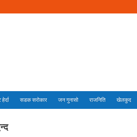
हेर्दा
सडक सरोकार
जन गुनासो
राजनिति
खेलकुद
न्द