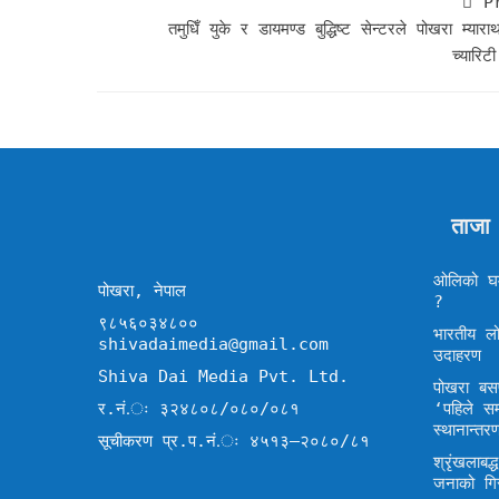
P
तमुधिँ युके र डायमण्ड बुद्धिष्ट सेन्टरले पोखरा म्यारा
च्यारिट
ताजा
ओलिको घम
पोखरा, नेपाल
?
९८५६०३४८००
भारतीय लो
shivadaimedia@gmail.com
उदाहरण
Shiva Dai Media Pvt. Ltd.
पोखरा बसप
र.नं.ः ३२४८०८/०८०/०८१
‘पहिले स
स्थानान्तर
सूचीकरण प्र.प.नं.ः ४५१३–२०८०/८१
श्रृंखलाब
जनाको गि