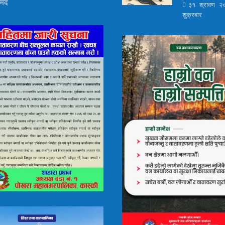
ामद
३१ श्रावण २
शुक्रबार