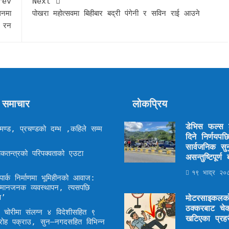
rev
Next
थनमा
पोखरा महोत्सवमा बिहीबार बद्री पंगेनी र सविन राई आउने
ी रन
 समाचार
लोकप्रिय
डेभिस फल्स ठ
ण्ड, प्रचण्डको दम्भ ,कहिले सम्म
दिने निर्णयप
सार्वजनिक सुन
कतन्त्रको परिपक्वताको एउटा
असन्तुष्टिपूर्
१९ भाद्र २०८
ार्क निर्माणमा भूमिहीनको आवाज:
म्मानजनक व्यवस्थापन, त्यसपछि
ण’
मोटरसाइकलक
ठक्करबाट चेक
द्ध चोरीमा संलग्न ४ विदेशीसहित ९
खटिएका प्रहर
रोह पक्राउ, सुन–नगदसहित विभिन्न