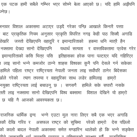
ब एक पटक हामी सबैले गम्भिर भएर सोच्ने बेला आएको छ। यदि हामि अझैपनि
्नेछ।
जनावर विशाल अकासमा अटाएर उड्दै गरेका पन्छि आखाले किनारै पत्ताा
ाट प्राकृतिक नियम अनुसार प्रकृति विपरित नगइ केही पाठ सिक्दै अगाडि
खरि जस्तो देखिएपनि वहादुरि र इमान्दारिताको हकमा धनि मात्रै हैन
क्सामा देख्दा सानो देखिएपनि यथार्थ सत्यता र वास्तविकतामा प्रवेस गरेर
मान्दारिताको कसि भित्र पसि इतिहासका हरेक पाना पल्टाएर यदि गहिरिएर
ल लाइ सानो भन्ने कमजोर ठान्ने शाहस विश्वका कुनै पनि देसले गर्न सकेका
ामिले पहिला राष्ट्र राष्ट्रियता नेपाली जनता लाइ सर्वोपरि ठानेर बिदेसका
्खाले गरेको त्याग तपस्या र वहादुरिका साथ लडेर हामिलाइ हाम्रो
िचानयुक्त राष्ट्रियता लाई बचाउनु छ । सगसगै हामिले सके सपारौ नसके
्तती लाइ नक्सामा सानो देखिएपनि विश्व बक्सामा विशाल देखिने यो हाम्रो
नाउनु छ यहि नै आजको आवस्यकता छ।
द राजनिक धार्मिक द्वन्द भन्ने एउटा मुल नारा लिएर सबै एक भएर अगाडि
 दसकौ देखि गरिव र असफल राष्ट्र को सुचिमा परेको हाम्रो देस पछिलो
काको कालो बादल नेपाली अकासमा समेत मण्डारिन थालेको हो कि भन्ने सङ्केत
े जातजाति धर्म सस्कृति परम्परा र पहिचानको सरक्षण गर्दै राजनितिक