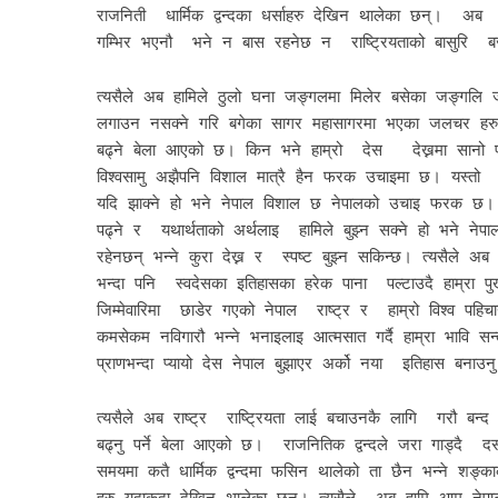
राजनिती धार्मिक द्वन्दका धर्साहरु देखिन थालेका छन्। अ
गम्भिर भएनौ भने न बास रहनेछ न राष्ट्रियताको बासुरि बज
त्यसैले अब हामिले ठुलो घना जङ्गलमा मिलेर बसेका जङ्गलि 
लगाउन नसक्ने गरि बगेका सागर महासागरमा भएका जलचर हरु ब
बढ्ने बेला आएको छ। किन भने हाम्रो देस देख्नमा सानो पो
विश्वसामु अझैपनि विशाल मात्रै हैन फरक उचाइमा छ। यस्तो न
यदि झाक्ने हो भने नेपाल विशाल छ नेपालको उचाइ फरक छ। इ
पढ्ने र यथार्थताको अर्थलाइ हामिले बुझ्न सक्ने हो भने नेपा
रहेनछन् भन्ने कुरा देख्न र स्पष्ट बुझ्न सकिन्छ। त्यसैले अब ह
भन्दा पनि स्वदेसका इतिहासका हरेक पाना पल्टाउदै हाम्रा पुर
जिम्मेवारिमा छाडेर गएको नेपाल राष्ट्र र हाम्रो विश्व पह
कमसेकम नविगारौ भन्ने भनाइलाइ आत्मसात गर्दै हाम्रा भावि सन
प्राणभन्दा प्यायो देस नेपाल बुझाएर अर्को नया इतिहास ब
त्यसैले अब राष्ट्र राष्ट्रियता लाई बचाउनकै लागि गरौ बन्
बढ्नु पर्ने बेला आएको छ। राजनितिक द्वन्दले जरा गाड्दै
समयमा कतै धार्मिक द्वन्दमा फसिन थालेको ता छैन भन्ने शङ्
हरु यदाकदा देखिन थालेका छन्। त्यसैले अब हामि आम नेपालील