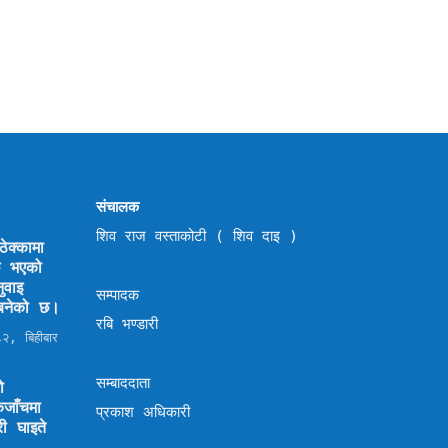
संचालक
शिव राज वस्ताकोटी ( शिव दाइ )
ेक्कामा
छि भएको
ुवाइ
सम्पादक
ण बनेको छ।
रबि भण्डारी
२, बिहीबार
सम्बाददाता
ो
जाँचमा
प्रकाश अधिकारी
ी घाइते