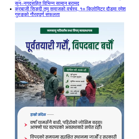
सुन–नगदसहित विभिन्न सामान बरामद
क्रबाजी सिङ्दी तमु समाजको वर्चस्व, १० किलोमिटर दौडमा रमेश
गुरुङको गौरवपूर्ण सफलता