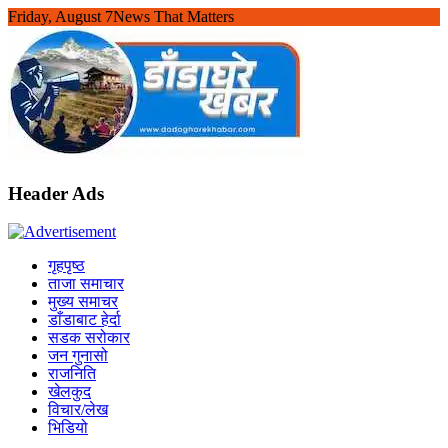
Skip
Friday, August 7
News That Matters
to
content
Header Ads
गृहपृष्ठ
ताजा समाचार
मुख्य समाचर
डाँडाबाट हेर्दा
सडक सरोकार
जन गुनासो
राजनिति
खेलकुद
विचार/लेख
भिडियो