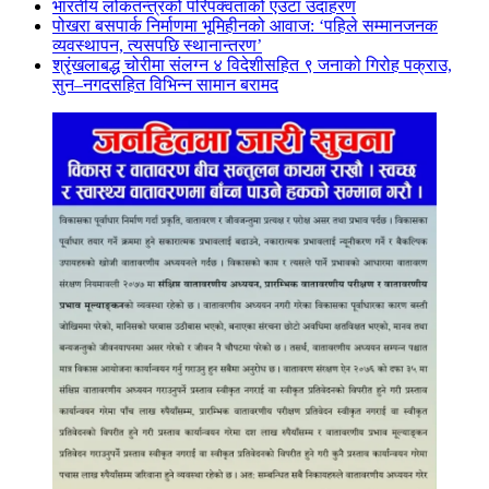
भारतीय लोकतन्त्रको परिपक्वताको एउटा उदाहरण
पोखरा बसपार्क निर्माणमा भूमिहीनको आवाज: ‘पहिले सम्मानजनक
व्यवस्थापन, त्यसपछि स्थानान्तरण’
श्रृंखलाबद्ध चोरीमा संलग्न ४ विदेशीसहित ९ जनाको गिरोह पक्राउ,
सुन–नगदसहित विभिन्न सामान बरामद