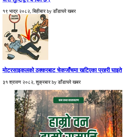
१९ भाद्र २०८२, बिहीबार
by
डाँडाघरे खबर
मोटरसाइकलको ठक्करबाट चेकजाँचमा खटिएका प्रहरी घाइते
३१ श्रावण २०८२, शुक्रबार
by
डाँडाघरे खबर