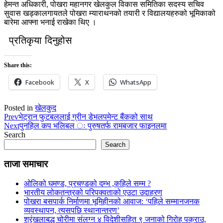
हेमन्त अधिकारी, पोखरा महानगर खेलकुल विकास समितिका सदस्य सचिव
सुवास खड्कालगायतले पोखरा म्याराथनको तयारी र विद्यालयहरुको भूमिकाको
बारेमा आफ्ना भनाई राखेका थिए ।
प्रतिकृया दिनुहोस
Share this:
Facebook
X
WhatsApp
Posted in
खेलकुद
Prev
भेट्रान फुटबललाई ग्रीन डेभलपमेन्ट बैंकको साथ
Next
पुनहिल कप भलिबल ः पुरुषतर्फ रामबजार फाइनलमा
Search
Search
ताजा समाचार
ओलिको घमण्ड, प्रचण्डको दम्भ ,कहिले सम्म ?
भारतीय लोकतन्त्रको परिपक्वताको एउटा उदाहरण
पोखरा बसपार्क निर्माणमा भूमिहीनको आवाज: ‘पहिले सम्मानजनक
व्यवस्थापन, त्यसपछि स्थानान्तरण’
श्रृंखलाबद्ध चोरीमा संलग्न ४ विदेशीसहित ९ जनाको गिरोह पक्राउ,