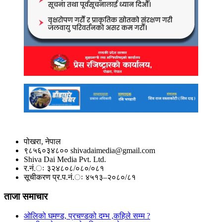
पोखरा, नेपाल
९८५६०३४८०० shivadaimedia@gmail.com
Shiva Dai Media Pvt. Ltd.
र.नं.ः ३२४८०८/०८०/०८१
सूचीकरण प्र.प.नं.ः ४५१३–२०८०/८१
ताजा समाचार
ओलिको घमण्ड, प्रचण्डको दम्भ ,कहिले सम्म ?