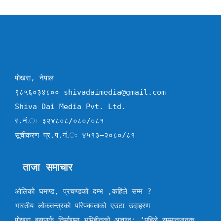
पोखरा, नेपाल
९८५६०३४८०० shivadaimedia@gmail.com
Shiva Dai Media Pvt. Ltd.
र.नं.ः ३२४८०८/०८०/०८१
सूचीकरण प्र.प.नं.ः ४५१३–२०८०/८१
ताजा समाचार
ओलिको घमण्ड, प्रचण्डको दम्भ ,कहिले सम्म ?
भारतीय लोकतन्त्रको परिपक्वताको एउटा उदाहरण
पोखरा बसपार्क निर्माणमा भूमिहीनको आवाज: ‘पहिले सम्मानजनक