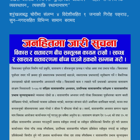
व्यवस्थापन, त्यसपछि स्थानान्तरण’
श्रृंखलाबद्ध चोरीमा संलग्न ४ विदेशीसहित ९ जनाको गिरोह पक्राउ,
सुन–नगदसहित विभिन्न सामान बरामद