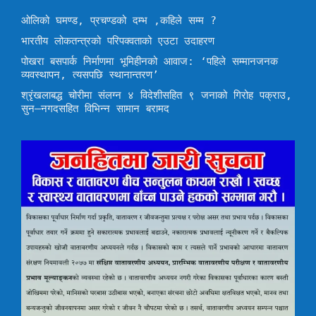
ओलिको घमण्ड, प्रचण्डको दम्भ ,कहिले सम्म ?
भारतीय लोकतन्त्रको परिपक्वताको एउटा उदाहरण
पोखरा बसपार्क निर्माणमा भूमिहीनको आवाज: ‘पहिले सम्मानजनक
व्यवस्थापन, त्यसपछि स्थानान्तरण’
श्रृंखलाबद्ध चोरीमा संलग्न ४ विदेशीसहित ९ जनाको गिरोह पक्राउ,
सुन–नगदसहित विभिन्न सामान बरामद