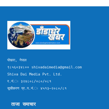
पोखरा, नेपाल
९८५६०३४८०० shivadaimedia@gmail.com
Shiva Dai Media Pvt. Ltd.
र.नं.ः ३२४८०८/०८०/०८१
सूचीकरण प्र.प.नं.ः ४५१३–२०८०/८१
ताजा समाचार