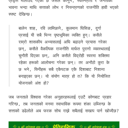
प्रवृत्ति मौलाउँदै गएको छ जसले कानुन, स्वतन्त्रता र जनताको
भावना भन्दा माथि सत्ताको लोभ र नियन्त्रणको राजनीति हावी भएको
स्पष्ट देखिन्छ।
बालेन शाह, रवि लामिछाने, कुलमान घिसिङ, दुर्गा
प्रसाई यी सबै भिन्न पृष्ठभूमिका व्यक्ति हुन्। कसैले
राम्रो शासकीय अभ्यासलाई अघि बढाउने प्रयास गरेका
छन्, कसैले वैकल्पिक राजनीति मार्फत पुरानो व्यवस्थालाई
चुनौती दिएका छन्, अनि कसैले विद्रोही स्वरमा शक्तिमा
रहेका हरूको आलोचना गरेका छन्। तर अनौठो कुरा के
छ भने, यिनीहरू सबै एकैपटक एकै दिशाबाट निशाना
बनाइएका छन्। यो संयोग मात्र हो त? कि यो नियोजित
योजनाको अंश हो?
जब जनताले विश्वास गरेका अनुहारहरूलाई एउटै कोणबाट प्रहार
गरिन्छ, तब जनताको मनमा स्वाभाविक रूपमा शंका उब्जिन्छ के
सत्ताको डढेलोले अब फरक सोच राख्ने सबैलाई सखाप पार्न खोज्दैछ?