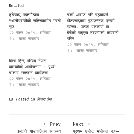
Related
ढुङेसाघु–महतगौडामा
चर्को आवाज गरि पड्काउदै
स्थानीयवासीको रात्रिकालीन गस्ती
मोटरसाइकल गुडाउनेहरू प्रहरी
सुरु
खोरमा, पटका पडकायो वा
२२ चैत्र २०८१, शनिबार
बेचेको पाइएमा हदसम्मको कारवाही
In "ताजा समाचार"
गरिने
२२ चैत्र २०८१, शनिबार
In "ताजा समाचार"
विश्व हिन्दु परिषद नेपाल
कास्कीको आयोजनामा : पृथ्वी
चोकमा रक्तदान कार्यक्रम
२२ चैत्र २०८१, शनिबार
In "ताजा समाचार"
Posted in
विचार/लेख
Prev
Next
ककनि गाउपालिका स्वास्थ्य
प्रथम एलिट भलिबल कप–