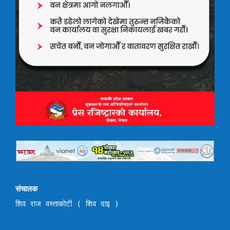
संचालक
शिव राज वस्ताकोटी ( शिव दाइ )