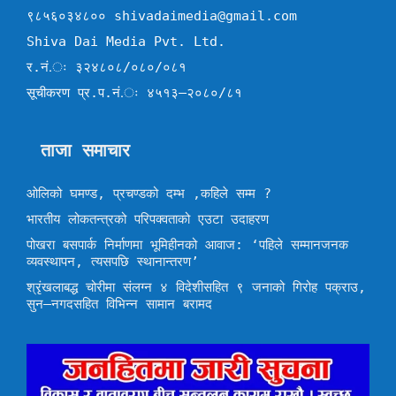
९८५६०३४८०० shivadaimedia@gmail.com
Shiva Dai Media Pvt. Ltd.
र.नं.ः ३२४८०८/०८०/०८१
सूचीकरण प्र.प.नं.ः ४५१३–२०८०/८१
ताजा समाचार
ओलिको घमण्ड, प्रचण्डको दम्भ ,कहिले सम्म ?
भारतीय लोकतन्त्रको परिपक्वताको एउटा उदाहरण
पोखरा बसपार्क निर्माणमा भूमिहीनको आवाज: ‘पहिले सम्मानजनक
व्यवस्थापन, त्यसपछि स्थानान्तरण’
श्रृंखलाबद्ध चोरीमा संलग्न ४ विदेशीसहित ९ जनाको गिरोह पक्राउ,
सुन–नगदसहित विभिन्न सामान बरामद