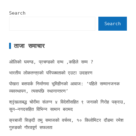
Search
Search
ताजा समाचार
ओलिको घमण्ड, प्रचण्डको दम्भ ,कहिले सम्म ?
भारतीय लोकतन्त्रको परिपक्वताको एउटा उदाहरण
पोखरा बसपार्क निर्माणमा भूमिहीनको आवाज: ‘पहिले सम्मानजनक
व्यवस्थापन, त्यसपछि स्थानान्तरण’
श्रृंखलाबद्ध चोरीमा संलग्न ४ विदेशीसहित ९ जनाको गिरोह पक्राउ,
सुन–नगदसहित विभिन्न सामान बरामद
क्रबाजी सिङ्दी तमु समाजको वर्चस्व, १० किलोमिटर दौडमा रमेश
गुरुङको गौरवपूर्ण सफलता