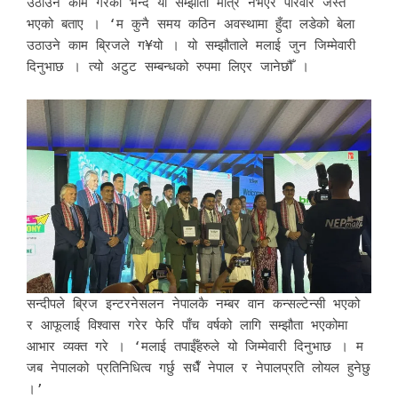
उठाउने काम गरेको भन्दै यो सम्झौता मात्र नभएर परिवार जस्तै
भएको बताए । ‘म कुनै समय कठिन अवस्थामा हुँदा लडेको बेला
उठाउने काम ब्रिजले ग¥यो । यो सम्झौताले मलाई जुन जिम्मेवारी
दिनुभाछ । त्यो अटुट सम्बन्धको रुपमा लिएर जानेछौँ ।
सन्दीपले ब्रिज इन्टरनेसलन नेपालकै नम्बर वान कन्सल्टेन्सी भएको
र आफूलाई विश्वास गरेर फेरि पाँच वर्षको लागि सम्झौता भएकोमा
आभार व्यक्त गरे । ‘मलाई तपाईँहरुले यो जिम्मेवारी दिनुभाछ । म
जब नेपालको प्रतिनिधित्व गर्छु सधैँ नेपाल र नेपालप्रति लोयल हुनेछु
।’