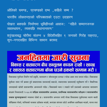
ओलिको घमण्ड, प्रचण्डको दम्भ ,कहिले सम्म ?
भारतीय लोकतन्त्रको परिपक्वताको एउटा उदाहरण
पोखरा बसपार्क निर्माणमा भूमिहीनको आवाज: ‘पहिले सम्मानजनक
व्यवस्थापन, त्यसपछि स्थानान्तरण’
श्रृंखलाबद्ध चोरीमा संलग्न ४ विदेशीसहित ९ जनाको गिरोह पक्राउ,
सुन–नगदसहित विभिन्न सामान बरामद