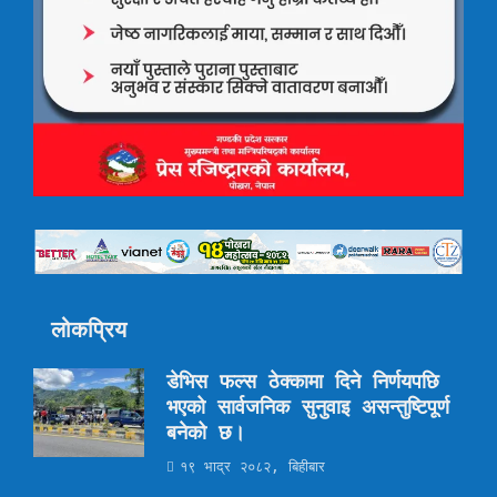
लोकप्रिय
डेभिस फल्स ठेक्कामा दिने निर्णयपछि
भएको सार्वजनिक सुनुवाइ असन्तुष्टिपूर्ण
बनेको छ।
१९ भाद्र २०८२, बिहीबार