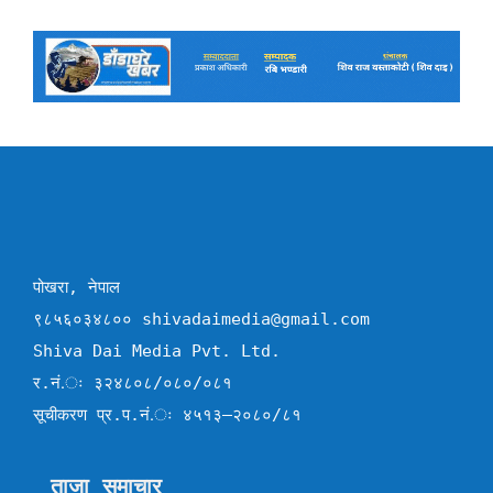
पोखरा, नेपाल
९८५६०३४८०० shivadaimedia@gmail.com
Shiva Dai Media Pvt. Ltd.
र.नं.ः ३२४८०८/०८०/०८१
सूचीकरण प्र.प.नं.ः ४५१३–२०८०/८१
ताजा समाचार