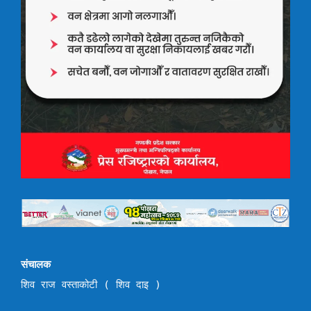
संचालक
शिव राज वस्ताकोटी ( शिव दाइ )