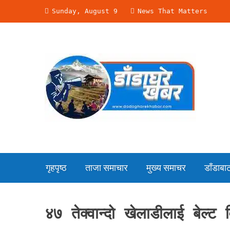
Skip
Sunday, August 9
News That Matters
to
content
गृहपृष्ठ
ताजा समाचार
मुख्य समाचर
डाँडाबाट 
४७ तेक्वान्दो खेलाडीलाई बेल्