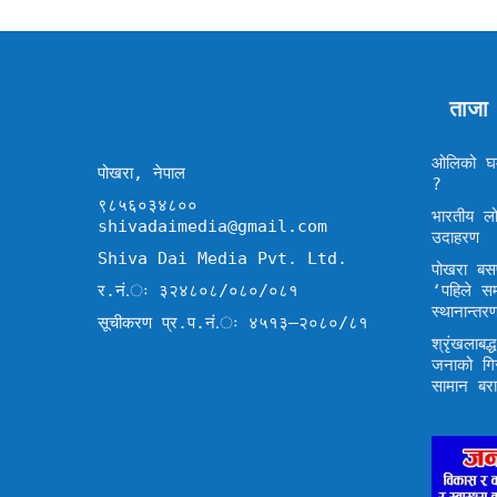
ताजा
ओलिको घम
पोखरा, नेपाल
?
९८५६०३४८००
भारतीय लो
shivadaimedia@gmail.com
उदाहरण
Shiva Dai Media Pvt. Ltd.
पोखरा बसप
र.नं.ः ३२४८०८/०८०/०८१
‘पहिले स
स्थानान्तर
सूचीकरण प्र.प.नं.ः ४५१३–२०८०/८१
श्रृंखलाब
जनाको गि
सामान बर