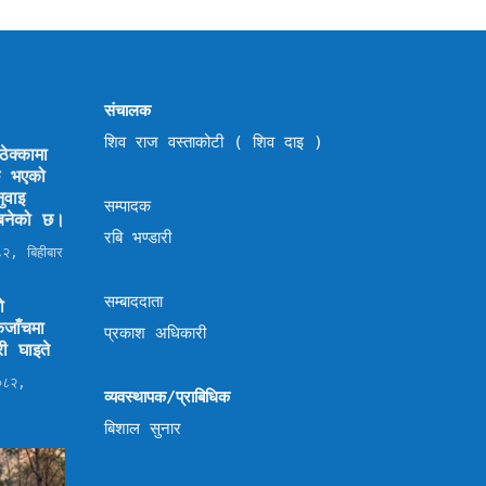
संचालक
शिव राज वस्ताकोटी ( शिव दाइ )
ेक्कामा
छि भएको
ुवाइ
सम्पादक
ण बनेको छ।
रबि भण्डारी
२, बिहीबार
सम्बाददाता
ो
जाँचमा
प्रकाश अधिकारी
ी घाइते
०८२,
व्यवस्थापक/प्राबिधिक
बिशाल सुनार