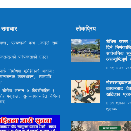
 समाचार
लोकप्रिय
डेभिस फल्स ठ
ण्ड, प्रचण्डको दम्भ ,कहिले सम्म
दिने निर्णयप
सार्वजनिक सुन
कतन्त्रको परिपक्वताको एउटा
असन्तुष्टिपूर्
१९ भाद्र २०८
ार्क निर्माणमा भूमिहीनको आवाज:
म्मानजनक व्यवस्थापन, त्यसपछि
ण’
मोटरसाइकलक
ठक्करबाट चेक
द्ध चोरीमा संलग्न ४ विदेशीसहित ९
खटिएका प्रहर
रोह पक्राउ, सुन–नगदसहित विभिन्न
ामद
३१ श्रावण २
शुक्रबार