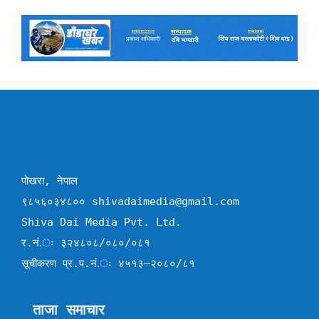
पोखरा, नेपाल
९८५६०३४८०० shivadaimedia@gmail.com
Shiva Dai Media Pvt. Ltd.
र.नं.ः ३२४८०८/०८०/०८१
सूचीकरण प्र.प.नं.ः ४५१३–२०८०/८१
ताजा समाचार