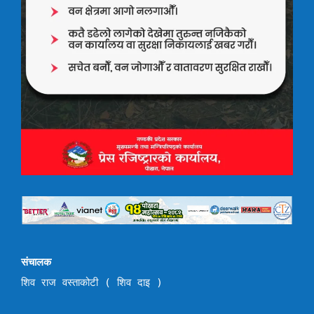
संचालक
शिव राज वस्ताकोटी ( शिव दाइ )