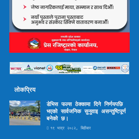
लोकप्रिय
डेभिस फल्स ठेक्कामा दिने निर्णयपछि
भएको सार्वजनिक सुनुवाइ असन्तुष्टिपूर्ण
बनेको छ।
१९ भाद्र २०८२, बिहीबार