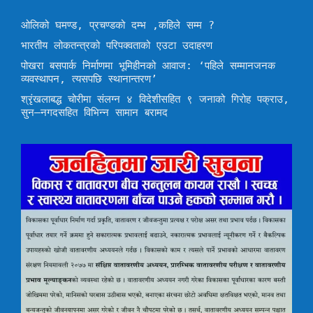
ओलिको घमण्ड, प्रचण्डको दम्भ ,कहिले सम्म ?
भारतीय लोकतन्त्रको परिपक्वताको एउटा उदाहरण
पोखरा बसपार्क निर्माणमा भूमिहीनको आवाज: ‘पहिले सम्मानजनक
व्यवस्थापन, त्यसपछि स्थानान्तरण’
श्रृंखलाबद्ध चोरीमा संलग्न ४ विदेशीसहित ९ जनाको गिरोह पक्राउ,
सुन–नगदसहित विभिन्न सामान बरामद