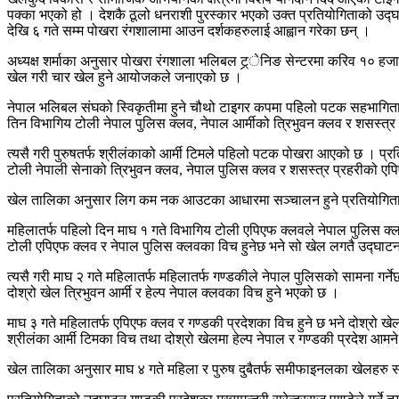
पक्का भएको हो । देशकै ठूलो धनराशी पुरस्कार भएको उक्त प्रतियोगिताको उद्घाटन
देखि ६ गते सम्म पोखरा रंगशालामा आउन दर्शकहरुलाई आह्वान गरेका छन् ।
अध्यक्ष शर्माका अनुसार पोखरा रंगशाला भलिबल ट्र्ेनिङ सेन्टरमा करिव १० ह
खेल गरी चार खेल हुने आयोजकले जनाएको छ ।
नेपाल भलिबल संघको स्विकृतीमा हुने चौथो टाइगर कपमा पहिलो पटक सहभागिता जन
तिन विभागिय टोली नेपाल पुलिस क्लव, नेपाल आर्मीको त्रिभुवन क्लव र शसस्त
त्यसै गरी पुरुषतर्फ श्रीलंकाको आर्मी टिमले पहिलो पटक पोखरा आएको छ । प्रत
टोली नेपाली सेनाको त्रिभुवन क्लव, नेपाल पुलिस क्लव र शसस्त्र प्रहरीको 
खेल तालिका अनुसार लिग कम नक आउटका आधारमा सञ्चालन हुने प्रतियोगिताको पह
महिलातर्फ पहिलो दिन माघ १ गते विभागिय टोली एपिएफ क्लवले नेपाल पुलिस क्लवको
टोली एपिएफ क्लव र नेपाल पुलिस क्लवका विच हुनेछ भने सो खेल लगतै उद्घाटन
त्यसै गरी माघ २ गते महिलातर्फ महिलातर्फ गण्डकीले नेपाल पुलिसको सामना गर्ने
दोश्रो खेल त्रिभुवन आर्मी र हेल्प नेपाल क्लवका विच हुने भएको छ ।
माघ ३ गते महिलातर्फ एपिएफ क्लव र गण्डकी प्रदेशका विच हुने छ भने दोश्रो ख
श्रीलंका आर्मी टिमका विच तथा दोश्रो खेलमा हेल्प नेपाल र गण्डकी प्रदेश आमने
खेल तालिका अनुसार माघ ४ गते महिला र पुरुष दुबैतर्फ समीफाइनलका खेलहरु सञ्