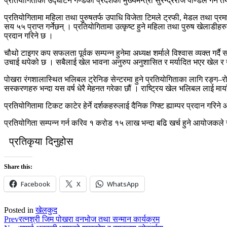
प्रतियोगिताको उद्घाटन गण्डकी प्रदेशका मुख्यमन्त्री सुरेन्द्रराज पाण्डेले गर्न
प्रतियोगितामा महिला तथा पुरुषतर्फ उपाधि विजेता टिमले ट्रफी, मेडल तथा
सय ५५ प्राप्त गर्नेछन् । प्रतियोगितामा उत्कृष्ट हुने महिला तथा पुरुष खेलाड
प्रदान गरिने छ ।
चौथो टाइगर कप सफलता पूर्वक सम्पन्न हुनेमा अध्यक्ष शर्माले विश्वास व्यक्त
उचाई थपेको छ । सबैलाई खेल भावना अनुरुप अनुशासित र मर्यादित भएर खेल र खे
पोखरा रंगशालास्थित भलिबल ट्रेनिङ सेन्टरमा हुने प्रतियोगिताका लागि रङ्ग–र
सस्करणहरु भन्दा यस वर्ष धेरै मेहनत गरेका छौं । राष्ट्रिय खेल भलिबल लाई मायाँ
प्रतियोगितामा टिकट काटेर हेर्ने दर्शकहरुलाई दैनिक गिफ्ट ह्याम्पर प्रदान
प्रतियोगिता सम्पन्न गर्न करिव १ करोड १५ लाख भन्दा बढि खर्च हुने आयोजकल
प्रतिकृया दिनुहोस
Share this:
Facebook
X
WhatsApp
Posted in
खेलकुद
Prev
रत्नश्री जिम पोखरा वनभोज तथा सन्मान कार्यक्रम