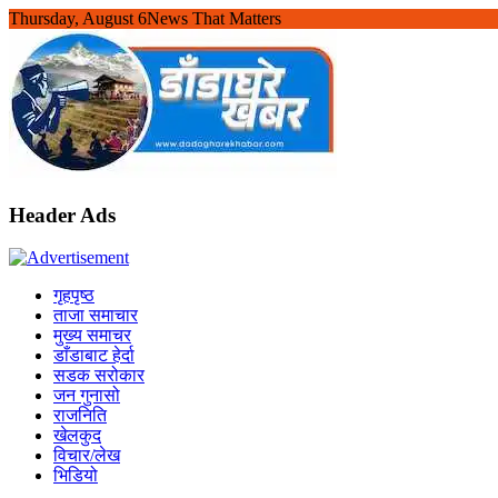
Skip
Thursday, August 6
News That Matters
to
content
Header Ads
गृहपृष्ठ
ताजा समाचार
मुख्य समाचर
डाँडाबाट हेर्दा
सडक सरोकार
जन गुनासो
राजनिति
खेलकुद
विचार/लेख
भिडियो