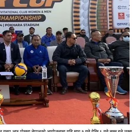
र ग्रुप अफ पोखरा नेपालको आयोजनामा यहि माघ १ गते देखि ६ गते सम्म हुने उक्