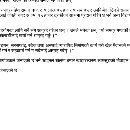
े तय भएको संस्थाका अध्यक्ष शर्माले जनाएका छन् ।
 प्रमाणपत्रसहित समान नगद रु ५ लाख ५५ हजार ५ सय ५५ र उपविजेता टिमले समा
ीहरुलाई जनही नगद रु २५–२५ हजार ट्रफीका साथमा प्रदान गरिने छ भने अन्य विद्याग
 गर्दै सहयोगका लागि सबै संग आग्रह गरेका छन् । उनले भनेका छन्–“यो समग्र गण
लाडीलाई मायाँ गर्न आग्रह गर्छु ।”
ोङ्गन, सरसफाई, स्टेज तथा अस्थाई प्यारापिट निर्माणको कार्य गरी खेल मैदानको म
 गर्न र सहकार्य गर्न म सबैलाई आग्रह गर्दछु ।”
 गरिने आयोजकले जनाएको छ भने फाइनल खेलमा बम्पर उपहारस्वरुप सामसुङको मोवाइ
े जनाएको छ ।