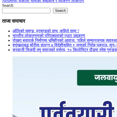
Next
मार्फा थकाली भाषाको शब्दकोष र व्याकरण लोकार्पण
Search
Search
ताजा समाचार
ओलिको घमण्ड, प्रचण्डको दम्भ ,कहिले सम्म ?
भारतीय लोकतन्त्रको परिपक्वताको एउटा उदाहरण
पोखरा बसपार्क निर्माणमा भूमिहीनको आवाज: ‘पहिले सम्मानजनक व्यवस्थ
श्रृंखलाबद्ध चोरीमा संलग्न ४ विदेशीसहित ९ जनाको गिरोह पक्राउ, सु
क्रबाजी सिङ्दी तमु समाजको वर्चस्व, १० किलोमिटर दौडमा रमेश गुरुङक