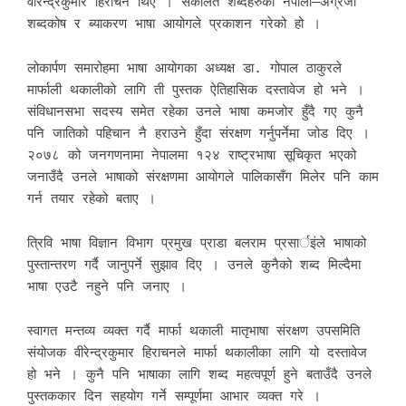
वीरेन्द्रकुमार हिराचन थिए । संकलित शब्दहरुको नेपाली–अंग्रेजी
शब्दकोष र ब्याकरण भाषा आयोगले प्रकाशन गरेको हो ।
लोकार्पण समारोहमा भाषा आयोगका अध्यक्ष डा. गोपाल ठाकुरले
मार्फाली थकालीको लागि ती पुस्तक ऐतिहासिक दस्तावेज हो भने ।
संविधानसभा सदस्य समेत रहेका उनले भाषा कमजोर हुँदै गए कुनै
पनि जातिको पहिचान नै हराउने हुँदा संरक्षण गर्नुपर्नेमा जोड दिए ।
२०७८ को जनगणनामा नेपालमा १२४ राष्ट्रभाषा सूचिकृत भएको
जनाउँदै उनले भाषाको संरक्षणमा आयोगले पालिकासँग मिलेर पनि काम
गर्न तयार रहेको बताए ।
त्रिवि भाषा विज्ञान विभाग प्रमुख प्राडा बलराम प्रसार्इंले भाषाको
पुस्तान्तरण गर्दै जानुपर्ने सुझाव दिए । उनले कुनैको शब्द मिल्दैमा
भाषा एउटै नहुने पनि जनाए ।
स्वागत मन्तव्य व्यक्त गर्दै मार्फा थकाली मातृभाषा संरक्षण उपसमिति
संयोजक वीरेन्द्रकुमार हिराचनले मार्फा थकालीका लागि यो दस्तावेज
हो भने । कुनै पनि भाषाका लागि शब्द महत्वपूर्ण हुने बताउँदै उनले
पुस्तककार दिन सहयोग गर्ने सम्पूर्णमा आभार व्यक्त गरे ।