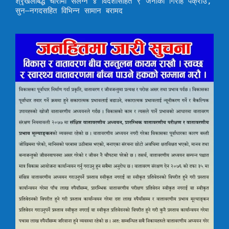
श्रृंखलाबद्ध चोरीमा संलग्न ४ विदेशीसहित ९ जनाको गिरोह पक्राउ,
सुन–नगदसहित विभिन्न सामान बरामद