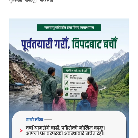
गुरुङको गौरवपूर्ण सफलता