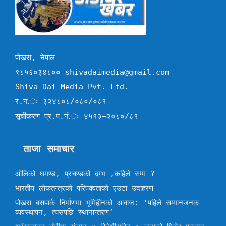
पोखरा, नेपाल
९८५६०३४८०० shivadaimedia@gmail.com
Shiva Dai Media Pvt. Ltd.
र.नं.ः ३२४८०८/०८०/०८१
सूचीकरण प्र.प.नं.ः ४५१३–२०८०/८१
ताजा समाचार
ओलिको घमण्ड, प्रचण्डको दम्भ ,कहिले सम्म ?
भारतीय लोकतन्त्रको परिपक्वताको एउटा उदाहरण
पोखरा बसपार्क निर्माणमा भूमिहीनको आवाज: ‘पहिले सम्मानजनक
व्यवस्थापन, त्यसपछि स्थानान्तरण’