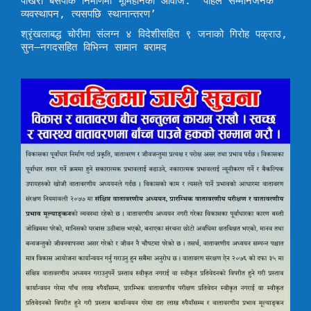
पोखरा बसपार्क निर्माणमा भूमिहीनको आवाज: ‘पहिले सम्मानजनक
व्यवस्थापन, त्यसपछि स्थानान्तरण’
श्रृंखलाबद्ध चोरीमा संलग्न ४ विदेशीसहित ९ जनाको गिरोह पक्राउ,
सुन–नगदसहित विभिन्न सामान बरामद