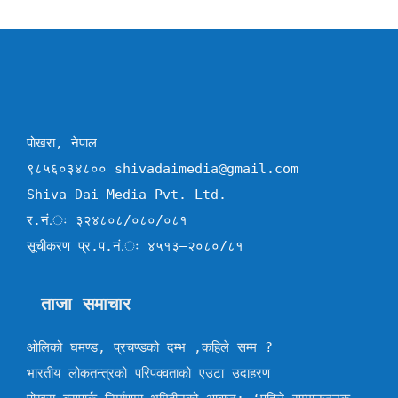
पोखरा, नेपाल
९८५६०३४८०० shivadaimedia@gmail.com
Shiva Dai Media Pvt. Ltd.
र.नं.ः ३२४८०८/०८०/०८१
सूचीकरण प्र.प.नं.ः ४५१३–२०८०/८१
ताजा समाचार
ओलिको घमण्ड, प्रचण्डको दम्भ ,कहिले सम्म ?
भारतीय लोकतन्त्रको परिपक्वताको एउटा उदाहरण