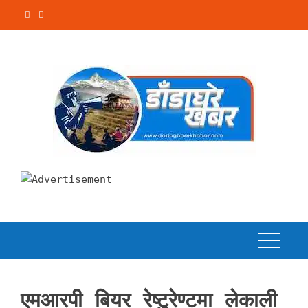
Skip
to
content
एमआरपी बियर रेष्टुुरेण्टमा लेकाली