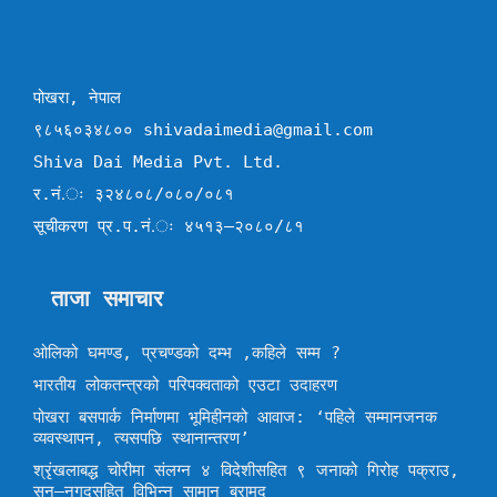
पोखरा, नेपाल
९८५६०३४८०० shivadaimedia@gmail.com
Shiva Dai Media Pvt. Ltd.
र.नं.ः ३२४८०८/०८०/०८१
सूचीकरण प्र.प.नं.ः ४५१३–२०८०/८१
ताजा समाचार
ओलिको घमण्ड, प्रचण्डको दम्भ ,कहिले सम्म ?
भारतीय लोकतन्त्रको परिपक्वताको एउटा उदाहरण
पोखरा बसपार्क निर्माणमा भूमिहीनको आवाज: ‘पहिले सम्मानजनक
व्यवस्थापन, त्यसपछि स्थानान्तरण’
श्रृंखलाबद्ध चोरीमा संलग्न ४ विदेशीसहित ९ जनाको गिरोह पक्राउ,
सुन–नगदसहित विभिन्न सामान बरामद