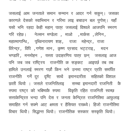
जसलाई आम जनताले समान सन्मान र आदर गर्न सकुन्। जसका
कारणले देसको स्वाभिमान र गरिमा लाइ बचाउन बल पुगोस्। यहाँ
यसो भनि रहदा केही महान् पात्र जसलाई विश्वले आजपनि स्मरण
गरि रहेछ। नेल्सन मण्डेला , माओ ,मार्कस ,लेनिन,
महात्मागान्धि, पृथ्विनारायण शाह, राजा महेन्द्र, राजा
विरेन्द्र, विपि ,गणेश मान, कृष्ण प्रसाद भट्टराइ, मदन
भण्डारि, मनमोहन , यस्ता उदाहरणिय पात्र छन् जसलाइ आज
पनि जब जब राष्ट्रिय राजनीति क सङ्कट आइपर्छ तब तब
हामिले उनलाई स्मरण गर्छौ किन भने उनमा राष्ट्र प्रति समर्पित
राजनीति गर्ने दुर दृष्टि साथै इमानदारीता सहितको विशाल
छाती थियो । जसले राजनितिलाइ सच्चा इमानदारी राजनिती कै
रुपमा राष्ट्र को भबिष्यकै रुपमा विकृति रहित राजनिती स्वच्छ
सत्ताकेन्द्रित भन्दा पनि देस र जनता केन्द्रित राजनितिमा आफुलाइ
समाहित गर्न सक्ने आट क्षमता र हैसियत राख्थ्ये। हिजो राजनीतिमा
विचार थियोे। सिद्धान्त थियो। राजनीतिक सस्कार सस्कृति थियो।