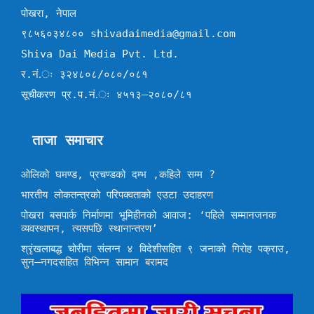
पोखरा, नेपाल
९८५६०३४८०० shivadaimedia@gmail.com
Shiva Dai Media Pvt. Ltd.
र.नं.ः ३२४८०८/०८०/०८१
सूचीकरण प्र.प.नं.ः ४५१३–२०८०/८१
ताजा समाचार
ओलिको घमण्ड, प्रचण्डको दम्भ ,कहिले सम्म ?
भारतीय लोकतन्त्रको परिपक्वताको एउटा उदाहरण
पोखरा बसपार्क निर्माणमा भूमिहीनको आवाज: ‘पहिले सम्मानजनक
व्यवस्थापन, त्यसपछि स्थानान्तरण’
श्रृंखलाबद्ध चोरीमा संलग्न ४ विदेशीसहित ९ जनाको गिरोह पक्राउ,
सुन–नगदसहित विभिन्न सामान बरामद