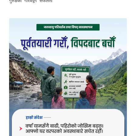
गुरुङको गौरवपूर्ण सफलता