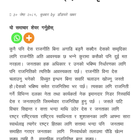
३० जेष्ठ २०८१, बुधबार
by
डाँडाघरे खबर
यो समाचार शेयर गर्नुहोस्
कुनै पनि देस राजनीति बिना अगाडि बड्नै सक्दैन देसको सम्वृदिका
लागि राजनीति अति आवस्यक छ भन्ने कुरामा कसैको पनि दुई मत
नरहला। जनताका हक अधिकार र उनको भबिष्य निर्धारणका लागि
पनि राजनितिको त्यत्तिकै आवस्यकता पर्छ। राजनीति विना देस
चलाउनु भनेको विध्युत इन्धन बिना सवारि चलाउन खोज्नु जस्तो
हो।देसको भबिष्य समेत राजनितिमा भर पर्छ। त्यसका लगि राजनिती
गर्ने विभिन्न दलका नेता तथा कार्यकर्ता नेक इमानदार निडर निस्वार्थि
देस र जनताप्रति जिमम्मेवार राजनितिज्ञ हुनु पर्छ । जसले पाटि
विचार सिद्दान्त र सत्ता भन्दा माथि उठेर देस र जनताका लागि
राष्ट्र राष्ट्रियता राष्ट्रिय स्वाधिनता र शुशासनका लागि आफ्ना सारा
स्वार्थलाइ त्यागेर राष्ट्र हितका लागि सत्तामा भन्दा पनि जनतामा
समाहित गराएर जनताका लागि निस्वार्थको तलाउमा पौडि खेल्न
सक्छ त्यहि नै वास्तविक राजनितिज्ञ बन्न सक्छ।