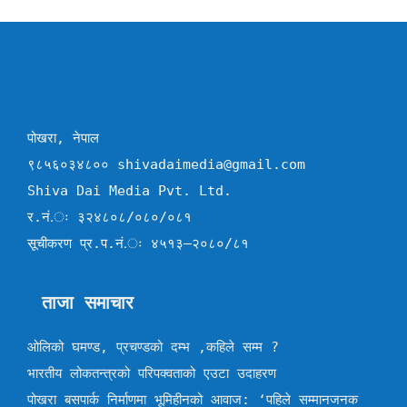
पोखरा, नेपाल
९८५६०३४८०० shivadaimedia@gmail.com
Shiva Dai Media Pvt. Ltd.
र.नं.ः ३२४८०८/०८०/०८१
सूचीकरण प्र.प.नं.ः ४५१३–२०८०/८१
ताजा समाचार
ओलिको घमण्ड, प्रचण्डको दम्भ ,कहिले सम्म ?
भारतीय लोकतन्त्रको परिपक्वताको एउटा उदाहरण
पोखरा बसपार्क निर्माणमा भूमिहीनको आवाज: ‘पहिले सम्मानजनक