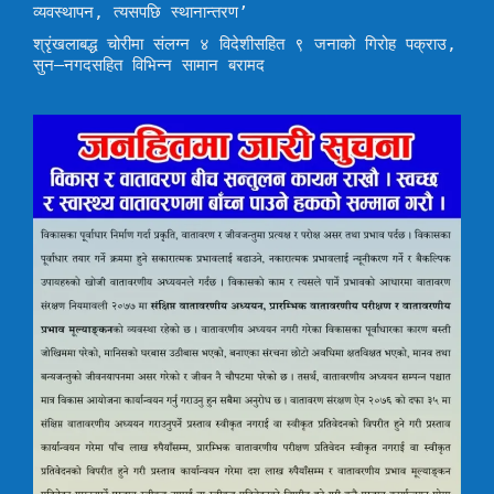
व्यवस्थापन, त्यसपछि स्थानान्तरण’
श्रृंखलाबद्ध चोरीमा संलग्न ४ विदेशीसहित ९ जनाको गिरोह पक्राउ,
सुन–नगदसहित विभिन्न सामान बरामद