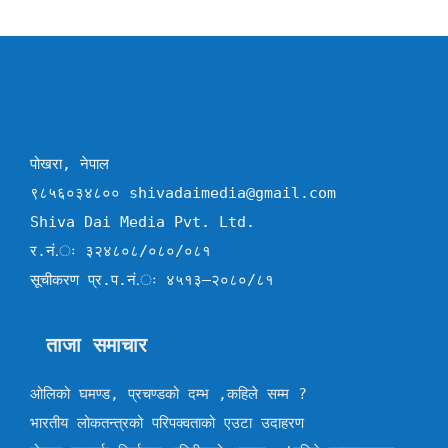
पोखरा, नेपाल
९८५६०३४८०० shivadaimedia@gmail.com
Shiva Dai Media Pvt. Ltd.
र.नं.ः ३२४८०८/०८०/०८१
सूचीकरण प्र.प.नं.ः ४५१३–२०८०/८१
ताजा समाचार
ओलिको घमण्ड, प्रचण्डको दम्भ ,कहिले सम्म ?
भारतीय लोकतन्त्रको परिपक्वताको एउटा उदाहरण