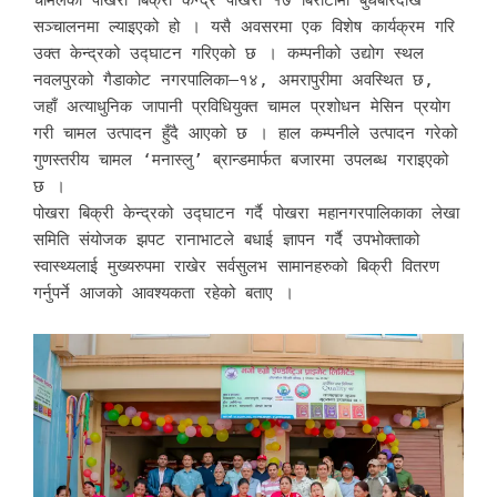
चामलको पोखरा बिक्री केन्द्र पोखरा १७ बिरौटामा बुधबारदेखि
सञ्चालनमा ल्याइएको हो । यसै अवसरमा एक विशेष कार्यक्रम गरि
उक्त केन्द्रको उद्घाटन गरिएको छ । कम्पनीको उद्योग स्थल
नवलपुरको गैडाकोट नगरपालिका–१४, अमरापुरीमा अवस्थित छ,
जहाँ अत्याधुनिक जापानी प्रविधियुक्त चामल प्रशोधन मेसिन प्रयोग
गरी चामल उत्पादन हुँदै आएको छ । हाल कम्पनीले उत्पादन गरेको
गुणस्तरीय चामल ‘मनास्लु’ ब्रान्डमार्फत बजारमा उपलब्ध गराइएको
छ ।
पोखरा बिक्री केन्द्रको उद्घाटन गर्दै पोखरा महानगरपालिकाका लेखा
समिति संयोजक झपट रानाभाटले बधाई ज्ञापन गर्दै उपभोक्ताको
स्वास्थ्यलाई मुख्यरुपमा राखेर सर्वसुलभ सामानहरुको बिक्री वितरण
गर्नुपर्ने आजको आवश्यकता रहेको बताए ।