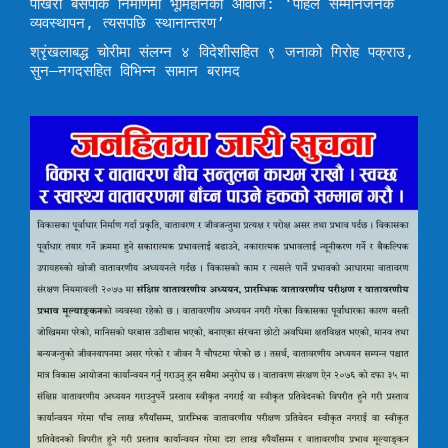
पोखरा बसपार्क निर्माणमा भूमिहीनको आवाज: ‘पहिले सम्मानजनक
व्यवस्थापन, त्यसपछि स्थानान्तरण’
श्रृंखलाबद्ध चोरीमा संलग्न ४ विदेशीसहित ९ जनाको गिरोह पक्राउ,
सुन–नगदसहित विभिन्न सामान बरामद