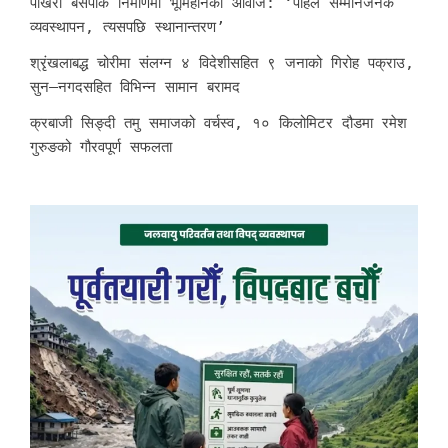
पोखरा बसपार्क निर्माणमा भूमिहीनको आवाज: ‘पहिले सम्मानजनक
व्यवस्थापन, त्यसपछि स्थानान्तरण’
श्रृंखलाबद्ध चोरीमा संलग्न ४ विदेशीसहित ९ जनाको गिरोह पक्राउ,
सुन–नगदसहित विभिन्न सामान बरामद
क्रबाजी सिङ्दी तमु समाजको वर्चस्व, १० किलोमिटर दौडमा रमेश
गुरुङको गौरवपूर्ण सफलता