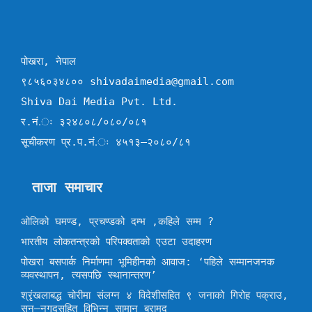
पोखरा, नेपाल
९८५६०३४८०० shivadaimedia@gmail.com
Shiva Dai Media Pvt. Ltd.
र.नं.ः ३२४८०८/०८०/०८१
सूचीकरण प्र.प.नं.ः ४५१३–२०८०/८१
ताजा समाचार
ओलिको घमण्ड, प्रचण्डको दम्भ ,कहिले सम्म ?
भारतीय लोकतन्त्रको परिपक्वताको एउटा उदाहरण
पोखरा बसपार्क निर्माणमा भूमिहीनको आवाज: ‘पहिले सम्मानजनक
व्यवस्थापन, त्यसपछि स्थानान्तरण’
श्रृंखलाबद्ध चोरीमा संलग्न ४ विदेशीसहित ९ जनाको गिरोह पक्राउ,
सुन–नगदसहित विभिन्न सामान बरामद