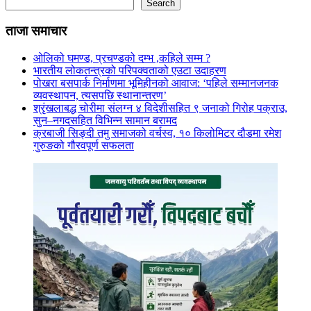
Search
ताजा समाचार
ओलिको घमण्ड, प्रचण्डको दम्भ ,कहिले सम्म ?
भारतीय लोकतन्त्रको परिपक्वताको एउटा उदाहरण
पोखरा बसपार्क निर्माणमा भूमिहीनको आवाज: ‘पहिले सम्मानजनक
व्यवस्थापन, त्यसपछि स्थानान्तरण’
श्रृंखलाबद्ध चोरीमा संलग्न ४ विदेशीसहित ९ जनाको गिरोह पक्राउ,
सुन–नगदसहित विभिन्न सामान बरामद
क्रबाजी सिङ्दी तमु समाजको वर्चस्व, १० किलोमिटर दौडमा रमेश
गुरुङको गौरवपूर्ण सफलता