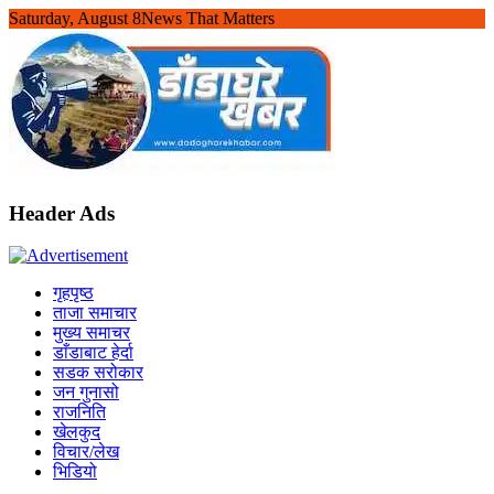
Skip
Saturday, August 8
News That Matters
to
content
Header Ads
गृहपृष्ठ
ताजा समाचार
मुख्य समाचर
डाँडाबाट हेर्दा
सडक सरोकार
जन गुनासो
राजनिति
खेलकुद
विचार/लेख
भिडियो