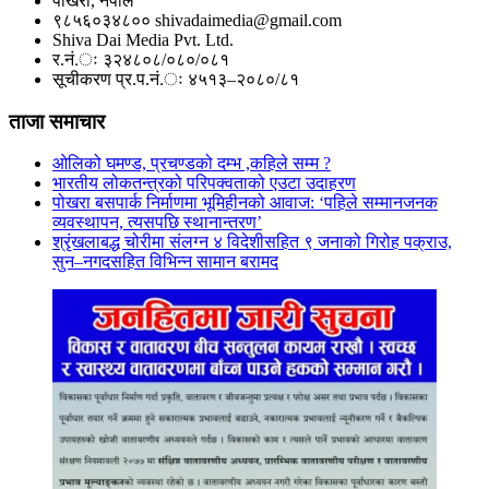
पोखरा, नेपाल
९८५६०३४८०० shivadaimedia@gmail.com
Shiva Dai Media Pvt. Ltd.
र.नं.ः ३२४८०८/०८०/०८१
सूचीकरण प्र.प.नं.ः ४५१३–२०८०/८१
ताजा समाचार
ओलिको घमण्ड, प्रचण्डको दम्भ ,कहिले सम्म ?
भारतीय लोकतन्त्रको परिपक्वताको एउटा उदाहरण
पोखरा बसपार्क निर्माणमा भूमिहीनको आवाज: ‘पहिले सम्मानजनक
व्यवस्थापन, त्यसपछि स्थानान्तरण’
श्रृंखलाबद्ध चोरीमा संलग्न ४ विदेशीसहित ९ जनाको गिरोह पक्राउ,
सुन–नगदसहित विभिन्न सामान बरामद