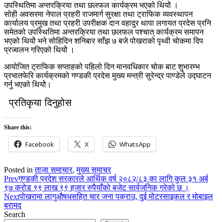
उपस्थितिमा अन्तरक्रिया तथा छलफल कार्यक्रम भएको थियोे ।
सोही अवसरमा नेपाल प्रहरी राजमार्ग सुरक्षा तथा ट्राफिक व्यवस्थापन
कार्यालय प्रमुख तथा प्रहरी उपरीक्षक दान वहादुर थापा लगायत प्रदेस प्रनि
समेतको उपस्थितिमा अन्तरक्रिया तथा छलफल पश्चात् कार्यक्रम समापन
भएको थियोे भने सोहिदिन शनिबार साँझ ७ बजे पोखराको पृथ्वी च‍ोकमा दिप
प्रज्वलन गरिएको थियोे ।
आय‍ोजित ट्राफिक सप्ताहको पहिलो दिन मानवधिकार चोक बाट शुभारम्भ
प्रभातफेरि कार्यक्रमको गण्डकी प्रदेस मुख्य मन्त्री सुरेन्द्र पाण्डेले उद्घाटन
गर्नु भएको थियोे।
प्रतिकृया दिनुहोस
Share this:
Facebook
X
WhatsApp
Posted in
ताजा समाचार
,
मुख्य समाचर
Prev
गण्डकी प्रदेश सरकारले आर्थिक वर्ष २०८२/८३ का लागि कुल ३१ अर्ब
९७ करोड ९९ लाख ९९ हजार रुपैयाँको बजेट सार्वजनिक गरेको छ ।
Next
पोखरामा लागुऔषधसहित चार जना पक्राउ, दुई मोटरसाइकल र मोबाइल
बरामद
Search