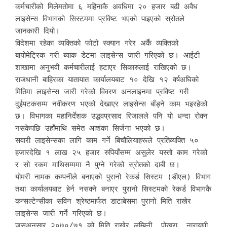
कर्मचारीको मिलेमतोमा ६ महिनाकै अवधिमा २० हजार बढी अवैध
लाइसेन्स विभागको सिस्टममा प्रविष्ट भएको पाइएको स्रोतले
जानकारी दियो।
विदेशमा रहेका व्यक्तिको फोटो स्क्यान गरेर अर्कै व्यक्तिको
बायोमेट्रिक गरी ब्याक डेटमा लाइसेन्स जारी गरिएको छ। आईटी
शाखामा अनुभवी कर्मचारीलाई हटाएर सिकारुलाई राखिएको छ।
राजधानी बाहिरका यातायात कार्यालयबाट १० देखि १२ वर्षअघिको
मितिमा लाइसेन्स जारी गरेको विवरण अनलाइनमा प्रविष्ट गरी
दुईपटकसम्म नवीकरण भएको देखाएर लाइसेन्स बाँड्ने काम भइरहेको
छ। विभागका महानिर्देशक उद्धवप्रसाद रिजालले पनि यो धन्दा रोक्न
नसकेपछि उहाँमाथि समेत आशंका सिर्जना भएको छ।
सवारी लाइसेन्सका लागि काम गर्ने बिचौलियाहरूले प्रतिव्यक्ति ५०
हजारदेखि १ लाख २५ हजार रुपियाँसम्म असुलेर यस्तो काम गरेको
र सो रकम माथिसम्ममा नै पुग्ने गरेको स्रोतको दाबी छ।
योमरी नामक कम्पनीले बनाएको पुरानो रेकर्ड सिस्टम (डीएल) विभाग
तथा कार्यालयबाट हेर्न नसक्ने बनाएर पुरानो सिस्टमको रेकर्ड विभागकै
कन्सल्टेन्सीका सविन श्रेष्ठमार्फत डाटाबेसमा पुरानो मिति राखेर
लाइसेन्स जारी गर्ने गरिएको छ।
जसअनुसार २०७०/७१ को मिति राखेर लुम्बिनी, पोखरा, नारायणी