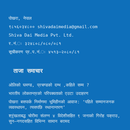
पोखरा, नेपाल
९८५६०३४८०० shivadaimedia@gmail.com
Shiva Dai Media Pvt. Ltd.
र.नं.ः ३२४८०८/०८०/०८१
सूचीकरण प्र.प.नं.ः ४५१३–२०८०/८१
ताजा समाचार
ओलिको घमण्ड, प्रचण्डको दम्भ ,कहिले सम्म ?
भारतीय लोकतन्त्रको परिपक्वताको एउटा उदाहरण
पोखरा बसपार्क निर्माणमा भूमिहीनको आवाज: ‘पहिले सम्मानजनक
व्यवस्थापन, त्यसपछि स्थानान्तरण’
श्रृंखलाबद्ध चोरीमा संलग्न ४ विदेशीसहित ९ जनाको गिरोह पक्राउ,
सुन–नगदसहित विभिन्न सामान बरामद