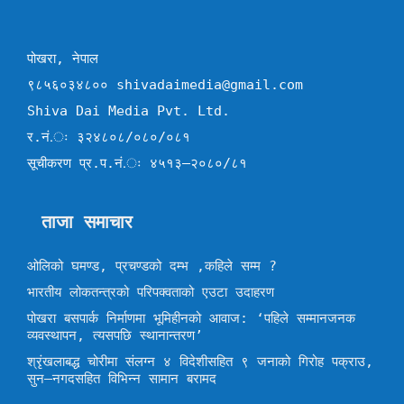
पोखरा, नेपाल
९८५६०३४८०० shivadaimedia@gmail.com
Shiva Dai Media Pvt. Ltd.
र.नं.ः ३२४८०८/०८०/०८१
सूचीकरण प्र.प.नं.ः ४५१३–२०८०/८१
ताजा समाचार
ओलिको घमण्ड, प्रचण्डको दम्भ ,कहिले सम्म ?
भारतीय लोकतन्त्रको परिपक्वताको एउटा उदाहरण
पोखरा बसपार्क निर्माणमा भूमिहीनको आवाज: ‘पहिले सम्मानजनक
व्यवस्थापन, त्यसपछि स्थानान्तरण’
श्रृंखलाबद्ध चोरीमा संलग्न ४ विदेशीसहित ९ जनाको गिरोह पक्राउ,
सुन–नगदसहित विभिन्न सामान बरामद