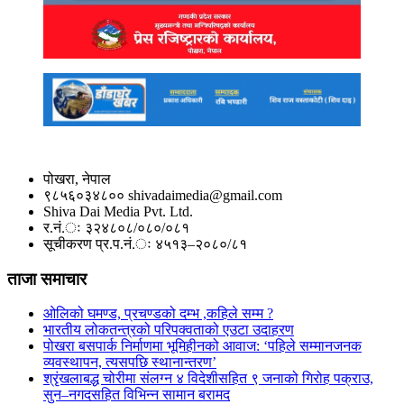
पोखरा, नेपाल
९८५६०३४८०० shivadaimedia@gmail.com
Shiva Dai Media Pvt. Ltd.
र.नं.ः ३२४८०८/०८०/०८१
सूचीकरण प्र.प.नं.ः ४५१३–२०८०/८१
ताजा समाचार
ओलिको घमण्ड, प्रचण्डको दम्भ ,कहिले सम्म ?
भारतीय लोकतन्त्रको परिपक्वताको एउटा उदाहरण
पोखरा बसपार्क निर्माणमा भूमिहीनको आवाज: ‘पहिले सम्मानजनक
व्यवस्थापन, त्यसपछि स्थानान्तरण’
श्रृंखलाबद्ध चोरीमा संलग्न ४ विदेशीसहित ९ जनाको गिरोह पक्राउ,
सुन–नगदसहित विभिन्न सामान बरामद