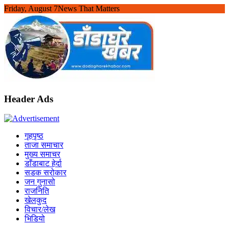
Skip
Friday, August 7
News That Matters
to
content
Header Ads
गृहपृष्ठ
ताजा समाचार
मुख्य समाचर
डाँडाबाट हेर्दा
सडक सरोकार
जन गुनासो
राजनिति
खेलकुद
विचार/लेख
भिडियो