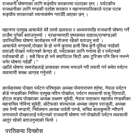
राजधानी घोषणाका लागि सङ्घीय सरकारमा पठाएका छन् । पर्यटकीय
राजधानीका लागि गण्डकी प्रदेश सरकार र महानगरपालिकाले पटक पटक
सङ्घीय सरकारको ध्यानाकर्षण गराउँदै आएका छन् ।
महानगर प्रमुख आचार्यले धेरै लामो छलफल र अध्ययनपछि राजधानी घोषणा गर्ने
ठाउँमा पुगेको बताउनुभयो । प्रधानमन्त्री पुष्पकमल दाहाल(प्रचण्ड)को
उपस्थितिमा घोषणा कार्यक्रम गर्ने योजना रहेको वताउनु भयो ।
आचार्यले भन्नुभयो,पोखरा के हो भन्ने कुरामा हामी बिच कुनै दुविधा नरहेको
वताउदै पोखरा पर्यटनको केन्द्र हो, पर्यटकका लागि गन्तव्य हो र पर्यटनको
पर्यायबाची हो । सबै चिज हो भने क्यापिटल सिटी अफ टुरिजम पनि किन नभन्ने
भनेर घोषणा गर्दछौँ ।”
उहाँले घोषणा समारोहलाई उत्सवका रुपमा मनाउने गरी तयारी गर्न समेत पर्यटन
व्यवसायी समक्ष आग्रह गर्नुभयो ।
कार्यक्रममा पोखरा पर्यटन परिषद्का अध्यक्ष पोमनारायण श्रेष्ठ, नेपाल पर्यटन
बोर्ड गण्डकीका निमित्त प्रमुख नविन पोखरेल, पर्यटन व्यवसायी वासु त्रिपाठी,
होटल सङ्घ पोखराका अध्यक्ष लक्ष्मण सुवेदी, नेपाल पत्रकार महासंघ गण्डकीका
महासचिव गोविन्द सुवेदी, ओटेफका संस्थापक अध्यक्ष जमुना पराजुली, अध्यक्ष
उमा रेग्मी भण्डारी, निर्वतमान अध्यक्ष पार्वती पाण्डे, सचिव बालकुमारी न्यौपाने
लगायतले पोखरालाई पर्यटनको राजधानी घोषणा गर्न पोखरेली पर्यटन व्यवसायी
आतुर रहेको बताउनुभएको थियो ।
प्रतिकृया दिनुहोस