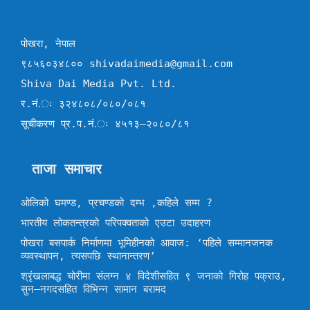
पोखरा, नेपाल
९८५६०३४८०० shivadaimedia@gmail.com
Shiva Dai Media Pvt. Ltd.
र.नं.ः ३२४८०८/०८०/०८१
सूचीकरण प्र.प.नं.ः ४५१३–२०८०/८१
ताजा समाचार
ओलिको घमण्ड, प्रचण्डको दम्भ ,कहिले सम्म ?
भारतीय लोकतन्त्रको परिपक्वताको एउटा उदाहरण
पोखरा बसपार्क निर्माणमा भूमिहीनको आवाज: ‘पहिले सम्मानजनक
व्यवस्थापन, त्यसपछि स्थानान्तरण’
श्रृंखलाबद्ध चोरीमा संलग्न ४ विदेशीसहित ९ जनाको गिरोह पक्राउ,
सुन–नगदसहित विभिन्न सामान बरामद