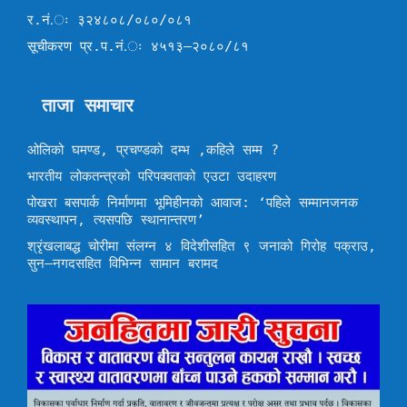
र.नं.ः ३२४८०८/०८०/०८१
सूचीकरण प्र.प.नं.ः ४५१३–२०८०/८१
ताजा समाचार
ओलिको घमण्ड, प्रचण्डको दम्भ ,कहिले सम्म ?
भारतीय लोकतन्त्रको परिपक्वताको एउटा उदाहरण
पोखरा बसपार्क निर्माणमा भूमिहीनको आवाज: ‘पहिले सम्मानजनक
व्यवस्थापन, त्यसपछि स्थानान्तरण’
श्रृंखलाबद्ध चोरीमा संलग्न ४ विदेशीसहित ९ जनाको गिरोह पक्राउ,
सुन–नगदसहित विभिन्न सामान बरामद