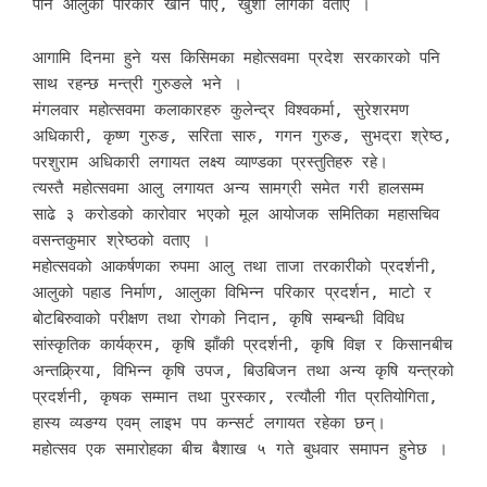
पनि आलुका परिकार खान पाए, खुशी लागेको वताए ।
आगामि दिनमा हुने यस किसिमका महोत्सवमा प्रदेश सरकारको पनि
साथ रहन्छ मन्त्री गुरुङले भने ।
मंगलवार महोत्सवमा कलाकारहरु कुलेन्द्र विश्वकर्मा, सुरेशरमण
अधिकारी, कृष्ण गुरुङ, सरिता सारु, गगन गुरुङ, सुभद्रा श्रेष्ठ,
परशुराम अधिकारी लगायत लक्ष्य व्याण्डका प्रस्तुतिहरु रहे।
त्यस्तै महोत्सवमा आलु लगायत अन्य सामग्री समेत गरी हालसम्म
साढे ३ करोडको कारोवार भएको मूल आयोजक समितिका महासचिव
वसन्तकुमार श्रेष्ठको वताए ।
महोत्सवको आकर्षणका रुपमा आलु तथा ताजा तरकारीको प्रदर्शनी,
आलुको पहाड निर्माण, आलुका विभिन्न परिकार प्रदर्शन, माटो र
बोटबिरुवाको परीक्षण तथा रोगको निदान, कृषि सम्बन्धी विविध
सांस्कृतिक कार्यक्रम, कृषि झाँकी प्रदर्शनी, कृषि विज्ञ र किसानबीच
अन्तक्र्रिया, विभिन्न कृषि उपज, बिउबिजन तथा अन्य कृषि यन्त्रको
प्रदर्शनी, कृषक सम्मान तथा पुरस्कार, रत्यौली गीत प्रतियोगिता,
हास्य व्यङग्य एवम् लाइभ पप कन्सर्ट लगायत रहेका छन्।
महोत्सव एक समारोहका बीच बैशाख ५ गते बुधवार समापन हुनेछ ।