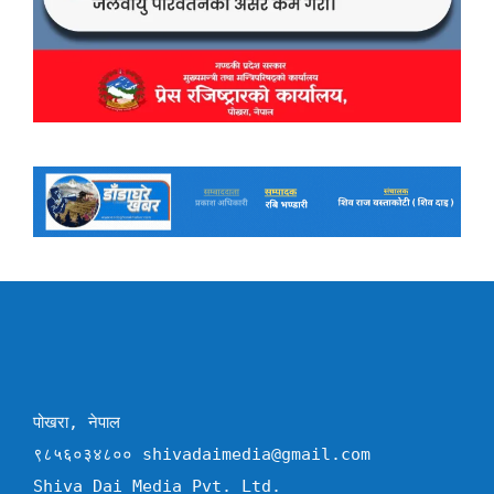
पोखरा, नेपाल
९८५६०३४८०० shivadaimedia@gmail.com
Shiva Dai Media Pvt. Ltd.