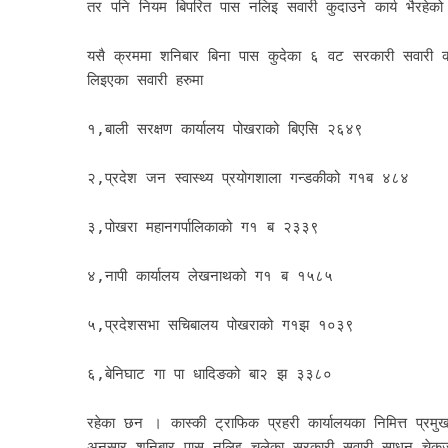
तर पनि नियम बिपरित पास नलिइ सवारी कुदाउने कार्य भैरहेक
यसै क्रममा शनिबार बिना पास कुदेका ६ वट सरकारी सवारी कास
लिइएका सवारी हरुमा
१,बाली सरक्षण कार्यालय पोखराको बिएसि २६४९
२,प्रदेश जन स्वास्थ्य प्रयोगशाला गन्डकीको ग१ब ४८४
३,पोखरा महानगर्पालिकाको ग१ ब २३३९
४,नापी कार्यालय लेखनाथको ग१ ब १५८५
५,प्रदेशसभा सचिबालय पोखराको ग१झ १०३९
६,बेनिघाट गा पा धादिङको बा२ झ ३३८०
रहेका छन । कास्की ट्राफिक प्रहरी कार्यालयका निमित्त प्रम
अनुसार शनिबार पास नलिइ चलेका सरकारी सवारी साधन चेकज