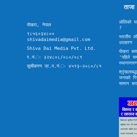
ताजा
ओलिको घम
पोखरा, नेपाल
?
९८५६०३४८००
भारतीय लो
shivadaimedia@gmail.com
उदाहरण
Shiva Dai Media Pvt. Ltd.
पोखरा बसप
र.नं.ः ३२४८०८/०८०/०८१
‘पहिले स
स्थानान्तर
सूचीकरण प्र.प.नं.ः ४५१३–२०८०/८१
श्रृंखलाब
जनाको गि
सामान बर