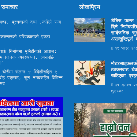
 समाचार
लोकप्रिय
डेभिस फल्स ठ
ण्ड, प्रचण्डको दम्भ ,कहिले सम्म
दिने निर्णयप
सार्वजनिक सुन
कतन्त्रको परिपक्वताको एउटा
असन्तुष्टिपूर्
१९ भाद्र २०८
ार्क निर्माणमा भूमिहीनको आवाज:
म्मानजनक व्यवस्थापन, त्यसपछि
ण’
मोटरसाइकलक
ठक्करबाट चेक
द्ध चोरीमा संलग्न ४ विदेशीसहित ९
खटिएका प्रहर
रोह पक्राउ, सुन–नगदसहित विभिन्न
ामद
३१ श्रावण २
शुक्रबार