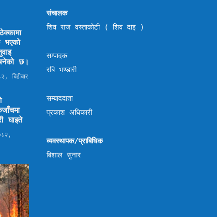
संचालक
शिव राज वस्ताकोटी ( शिव दाइ )
ेक्कामा
छि भएको
ुवाइ
सम्पादक
ण बनेको छ।
रबि भण्डारी
२, बिहीबार
सम्बाददाता
ो
जाँचमा
प्रकाश अधिकारी
ी घाइते
०८२,
व्यवस्थापक/प्राबिधिक
बिशाल सुनार