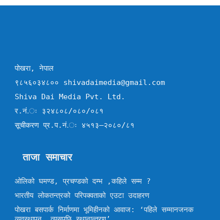
पोखरा, नेपाल
९८५६०३४८०० shivadaimedia@gmail.com
Shiva Dai Media Pvt. Ltd.
र.नं.ः ३२४८०८/०८०/०८१
सूचीकरण प्र.प.नं.ः ४५१३–२०८०/८१
ताजा समाचार
ओलिको घमण्ड, प्रचण्डको दम्भ ,कहिले सम्म ?
भारतीय लोकतन्त्रको परिपक्वताको एउटा उदाहरण
पोखरा बसपार्क निर्माणमा भूमिहीनको आवाज: ‘पहिले सम्मानजनक
व्यवस्थापन, त्यसपछि स्थानान्तरण’