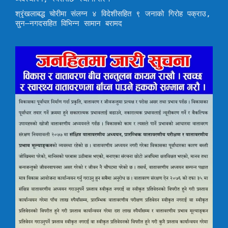
श्रृंखलाबद्ध चोरीमा संलग्न ४ विदेशीसहित ९ जनाको गिरोह पक्राउ,
सुन–नगदसहित विभिन्न सामान बरामद