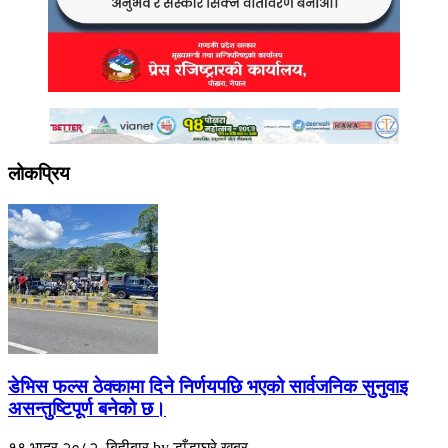
लोकप्रिय
डेभिस फल्स ठेक्कामा दिने निर्णयपछि भएको सार्वजनिक सुनुवाइ
असन्तुष्टिपूर्ण बनेको छ।
१९ भाद्र २०८२, बिहीबार
by
डाँडाघरे खबर