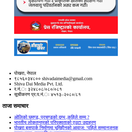
पोखरा, नेपाल
९८५६०३४८०० shivadaimedia@gmail.com
Shiva Dai Media Pvt. Ltd.
र.नं.ः ३२४८०८/०८०/०८१
सूचीकरण प्र.प.नं.ः ४५१३–२०८०/८१
ताजा समाचार
ओलिको घमण्ड, प्रचण्डको दम्भ ,कहिले सम्म ?
भारतीय लोकतन्त्रको परिपक्वताको एउटा उदाहरण
पोखरा बसपार्क निर्माणमा भूमिहीनको आवाज: ‘पहिले सम्मानजनक