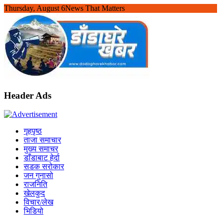
Skip
Thursday, August 6
News That Matters
to
content
Header Ads
गृहपृष्ठ
ताजा समाचार
मुख्य समाचर
डाँडाबाट हेर्दा
सडक सरोकार
जन गुनासो
राजनिति
खेलकुद
विचार/लेख
भिडियो