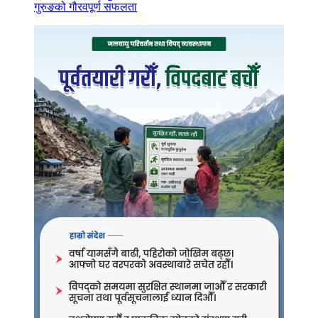
गुरुङको गौरवपूर्ण सफलता