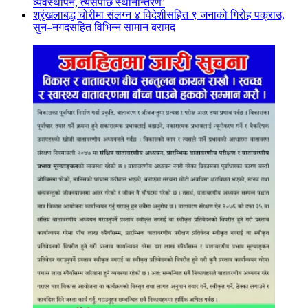
व्यवस्थापन, त्यसपछि स्थानान्तरण’
श्रृंखलाबद्ध चोरीमा संलग्न ४ विदेशीसहित ९ जनाको गिरोह पक्राउ,
सुन–नगदसहित विभिन्न सामान बरामद