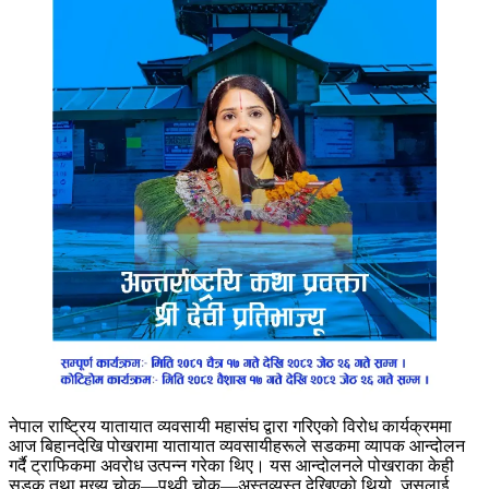
नेपाल राष्ट्रिय यातायात व्यवसायी महासंघ द्वारा गरिएको विरोध कार्यक्रममा
आज बिहानदेखि पोखरामा यातायात व्यवसायीहरूले सडकमा व्यापक आन्दोलन
गर्दै ट्राफिकमा अवरोध उत्पन्न गरेका थिए। यस आन्दोलनले पोखराका केही
सडक तथा मुख्य चोक—पृथ्वी चोक—अस्तव्यस्त देखिएको थियो, जसलाई