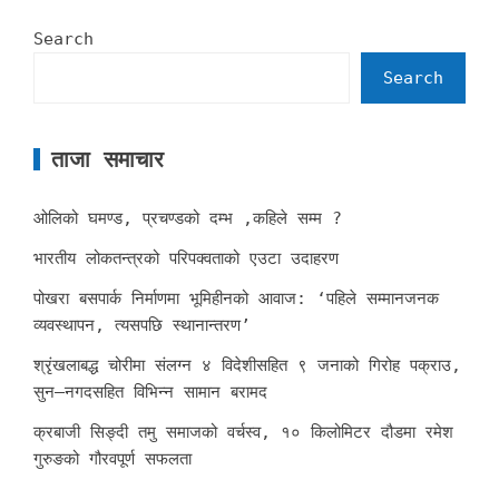
Search
Search
ताजा समाचार
ओलिको घमण्ड, प्रचण्डको दम्भ ,कहिले सम्म ?
भारतीय लोकतन्त्रको परिपक्वताको एउटा उदाहरण
पोखरा बसपार्क निर्माणमा भूमिहीनको आवाज: ‘पहिले सम्मानजनक
व्यवस्थापन, त्यसपछि स्थानान्तरण’
श्रृंखलाबद्ध चोरीमा संलग्न ४ विदेशीसहित ९ जनाको गिरोह पक्राउ,
सुन–नगदसहित विभिन्न सामान बरामद
क्रबाजी सिङ्दी तमु समाजको वर्चस्व, १० किलोमिटर दौडमा रमेश
गुरुङको गौरवपूर्ण सफलता