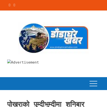
Skip
to
content
पोखराको पुम्दीभुम्दीमा शनिबार