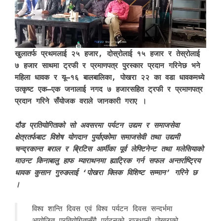
खुलातर्फ प्रथमलाई २५ हजार, दोस्रोलाई १५ हजार र तेस्रोलाई
७ हजार साथमा ट्रफी र प्रमाणपत्र पुरस्कार प्रदान गरिनेछ भने
महिला धावक र यू–१६ बालबालिका, पोखरा २२ का वडा धावकमध्ये
उत्कृष्ट एक–एक जनालाई नगद ७ हजारसहित ट्रफी र प्रमाणपत्र
प्रदान गरिने सँय‍ोजक वराले जानकारी गराए ।
दौड प्रतियोगिताको सो अवसरमा पर्यटन उद्यम र समाजसेवा
क्षेत्रतर्फबाट विशेष योगदान पुर्याएकोमा समाजसेवी तथा उद्यमी
चन्द्रकान्त बराल र ब्रिटिस आर्मीका पूर्व लेफ्टिनेन्ट तथा मलेसियाको
माउन्ट किनाबालु हाफ म्याराथनमा ह्याट्रिक गर्न सफल अन्तर्राष्ट्रिय
धावक कुसान गुरुङलाई ‘पोखरा क्लिक विशिष्ट सम्मान’ गरिने छ
।
विश्व शान्ति दिवस एवं विश्व पर्यटन दिवस सन्दर्भमा
आयोजित प्रतियोगितासँगै पर्यटनको राजधानी पोखराको