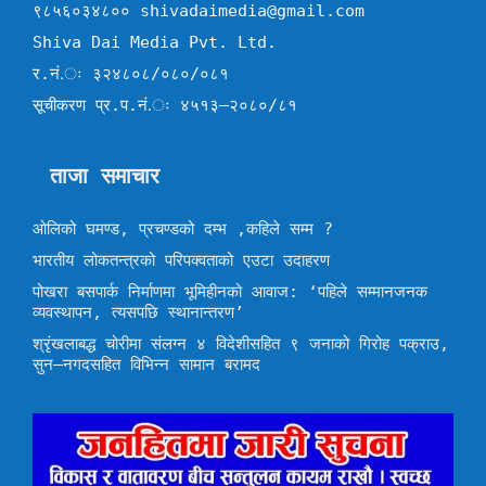
९८५६०३४८०० shivadaimedia@gmail.com
Shiva Dai Media Pvt. Ltd.
र.नं.ः ३२४८०८/०८०/०८१
सूचीकरण प्र.प.नं.ः ४५१३–२०८०/८१
ताजा समाचार
ओलिको घमण्ड, प्रचण्डको दम्भ ,कहिले सम्म ?
भारतीय लोकतन्त्रको परिपक्वताको एउटा उदाहरण
पोखरा बसपार्क निर्माणमा भूमिहीनको आवाज: ‘पहिले सम्मानजनक
व्यवस्थापन, त्यसपछि स्थानान्तरण’
श्रृंखलाबद्ध चोरीमा संलग्न ४ विदेशीसहित ९ जनाको गिरोह पक्राउ,
सुन–नगदसहित विभिन्न सामान बरामद