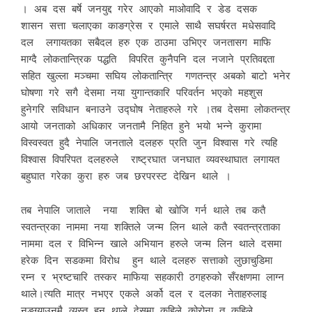
। अब दस बर्षे जनयुद्द गरेर आएको माओवादि र डेड दसक
शासन सत्ता चलाएका काङग्रेस र एमाले साथै सघर्षरत मधेसवादि
दल लगायतका सबैदल हरु एक ठाउमा उभिएर जनतासग माफि
माग्दै लोकतान्त्रिक पद्धति विपरित कुनैपनि दल नजाने प्रतिवद्दता
सहित खुल्ला मञ्चमा सघिय लोकतान्त्रि गणतन्त्र अबको बाटो भनेर
घोषणा गरे सगै देसमा नया युगान्तकारि परिवर्तन भएको महशुस
हुनेगरि सविधान बनाउने उद्घ‍ोष नेताहरुले गरे ।तब देसमा लोकतन्त्र
आयो जनताको अधिकार जनतामै निहित हुने भयो भन्ने कुरामा
विस्वस्वत हुदै नेपालि जनताले दलहरु प्रति जुन विश्वास गरे त्यहि
विश्वास विपरिपत दलहरुले राष्ट्रघात जनघात व्यवस्थाघात लगायत
बहुघात गरेका कुरा हरु जब छरपरस्ट देखिन थाले ।
तब नेपालि जाताले नया शक्ति बो खोजि गर्न थाले तब कतै
स्वतन्त्रका नाममा नया शक्तिले जन्म लिन थाले कतै स्वतन्त्रताका
नाममा दल र विभिन्न खाले अभियान हरुले जन्म लिन थाले दसमा
हरेक दिन सडकमा विरोध हुन थाले दलहरु सत्ताको लुछाचुडिमा
रम्न र भ्रष्टचारि तस्कर माफिया सहकारी ठगहरुको सँरक्षणमा लाग्न
थाले।त्यति मात्र नभएर एकले अर्को दल र दलका नेताहरुलाइ
नङ्ग्याउनमै व्यस्त हुन थाले देसमा कहिले कोरोना त कहिले