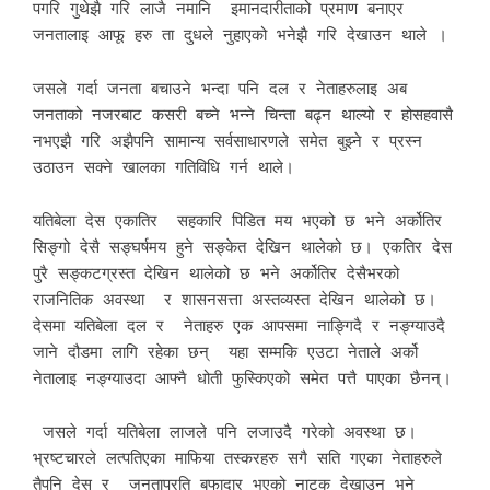
पगरि गुथेझै गरि लाजै नमानि इमानदारीताको प्रमाण बनाएर
जनतालाइ आफू हरु ता दुधले नुहाएको भनेझै गरि देखाउन थाले ।
जसले गर्दा जनता बचाउने भन्दा पनि दल र नेताहरुलाइ अब
जनताको नजरबाट कसरी बच्ने भन्ने चिन्ता बढ्न थाल्यो र होसहवासै
नभएझै गरि अझैपनि सामान्य सर्वसाधारणले समेत बुझ्ने र प्रस्न
उठाउन सक्ने खालका गतिविधि गर्न थाले।
यतिबेला देस एकातिर सहकारि पिडित मय भएको छ भने अर्कोतिर
सिङ्गो देसै सङ्घर्षमय हुने सङ्केत देखिन थालेको छ। एकतिर देस
पुरै सङ्कटग्रस्त देखिन थालेको छ भने अर्कोतिर देसैभरको
राजनितिक अवस्था र शासनसत्ता अस्तव्यस्त देखिन थालेको छ।
देसमा यतिबेला दल र नेताहरु एक आपसमा नाङ्गिदै र नङ्ग्याउदै
जाने दौडमा लागि रहेका छन् यहा सम्मकि एउटा नेताले अर्को
नेतालाइ नङ्ग्याउदा आफ्नै धोती फुस्किएको समेत पत्तै पाएका छैनन्।
जसले गर्दा यतिबेला लाजले पनि लजाउदै गरेको अवस्था छ।
भ्रष्टचारले लत्पतिएका माफिया तस्करहरु सगै सति गएका नेताहरुले
तैपनि देस र जनताप्रति बफादार भएको नाटक देखाउन भने