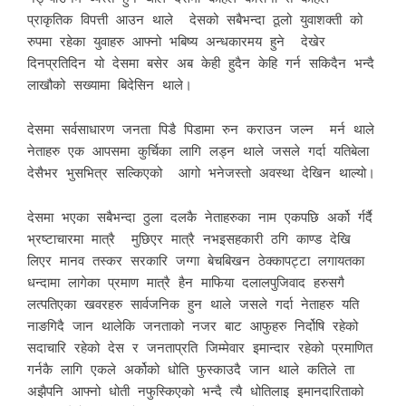
प्राकृतिक विपत्ती आउन थाले देसको सबैभन्दा ठूलो युवाशक्ती को
रुपमा रहेका युवाहरु आफ्नो भबिष्य अन्धकारमय हुने देखेर
दिनप्रतिदिन यो देसमा बसेर अब केही हुदैन केहि गर्न सकिदैन भन्दै
लाखौको सख्यामा बिदेसिन थाले।
देसमा सर्वसाधारण जनता पिडै पिडामा रुन कराउन जल्न मर्न थाले
नेताहरु एक आपसमा कुर्चिका लागि लड्न थाले जसले गर्दा यतिबेला
देसैभर भुसभित्र सल्किएको आगो भनेजस्तो अवस्था देखिन थाल्यो।
देसमा भएका सबैभन्दा ठुला दलकै नेताहरुका नाम एकपछि अर्को र्गर्दै
भ्रष्टाचारमा मात्रै मुछिएर मात्रै नभइसहकारी ठगि काण्ड देखि
लिएर मानव तस्कर सरकारि जग्गा बेचबिखन ठेक्कापट्टा लगायतका
धन्दामा लागेका प्रमाण मात्रै हैन माफिया दलालपुजिवाद हरुसगै
लत्पतिएका खवरहरु सार्वजनिक हुन थाले जसले गर्दा नेताहरु यति
नाङगिदै जान थालेकि जनताको नजर बाट आफुहरु निर्दोषि रहेको
सदाचारि रहेको देस र जनताप्रति जिम्मेवार इमान्दार रहेको प्रमाणित
गर्नक‌ै लागि एकले अर्कोको धोति फुस्काउदै जान थाले कतिले ता
अझैपनि आफ्नो धोती नफुस्किएको भन्दै त्यै धोतिलाइ इमानदारिताको