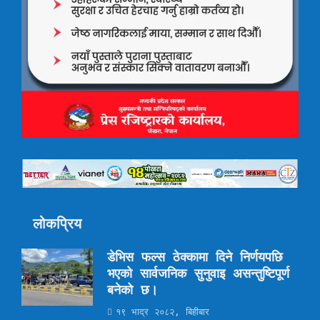
लोकप्रिय
डेभिस फल्स ठेक्कामा दिने निर्णयपछि
भएको सार्वजनिक सुनुवाइ असन्तुष्टिपूर्ण
बनेको छ।
१९ भाद्र २०८२, बिहीबार