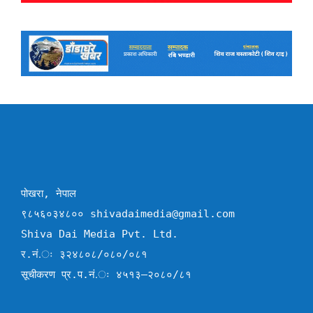
पोखरा, नेपाल
९८५६०३४८०० shivadaimedia@gmail.com
Shiva Dai Media Pvt. Ltd.
र.नं.ः ३२४८०८/०८०/०८१
सूचीकरण प्र.प.नं.ः ४५१३–२०८०/८१