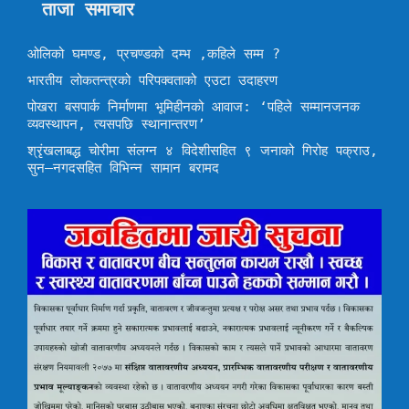
ताजा समाचार
ओलिको घमण्ड, प्रचण्डको दम्भ ,कहिले सम्म ?
भारतीय लोकतन्त्रको परिपक्वताको एउटा उदाहरण
पोखरा बसपार्क निर्माणमा भूमिहीनको आवाज: ‘पहिले सम्मानजनक
व्यवस्थापन, त्यसपछि स्थानान्तरण’
श्रृंखलाबद्ध चोरीमा संलग्न ४ विदेशीसहित ९ जनाको गिरोह पक्राउ,
सुन–नगदसहित विभिन्न सामान बरामद