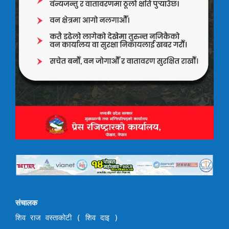
संचालक
शिव राज वस्ताकोटी ( शिव दाइ )