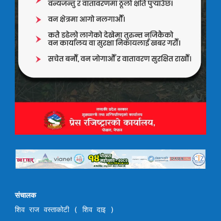
संचालक
शिव राज वस्ताकोटी ( शिव दाइ )