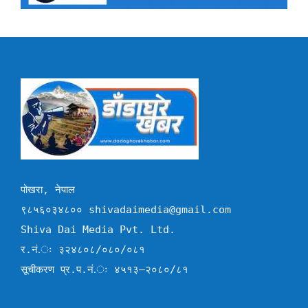
पोखरा, नेपाल
९८५६०३४८०० shivadaimedia@gmail.com
Shiva Dai Media Pvt. Ltd.
र.नं.ः ३२४८०८/०८०/०८१
सूचीकरण प्र.प.नं.ः ४५१३–२०८०/८१