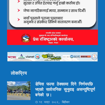
लोकप्रिय
डेभिस फल्स ठेक्कामा दिने निर्णयपछि
भएको सार्वजनिक सुनुवाइ असन्तुष्टिपूर्ण
बनेको छ।
१९ भाद्र २०८२, बिहीबार