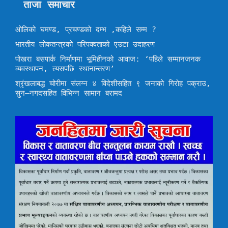
ताजा समाचार
ओलिको घमण्ड, प्रचण्डको दम्भ ,कहिले सम्म ?
भारतीय लोकतन्त्रको परिपक्वताको एउटा उदाहरण
पोखरा बसपार्क निर्माणमा भूमिहीनको आवाज: ‘पहिले सम्मानजनक
व्यवस्थापन, त्यसपछि स्थानान्तरण’
श्रृंखलाबद्ध चोरीमा संलग्न ४ विदेशीसहित ९ जनाको गिरोह पक्राउ,
सुन–नगदसहित विभिन्न सामान बरामद