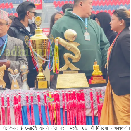
ी गोलकिपरलाई छलाउँदै दोस्रो गोल गरे। यस्तै, ६६ औं मिनेटमा साभकातजोन