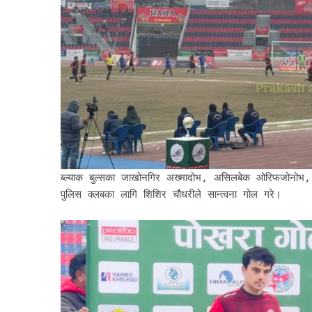
ब्ल्याक बुल्सका जाखोनगिर अख्मादोभ, असिलबेक ओरिफजोनोभ,
पुलिस क्लबका लागि शिशिर चौधरीले सान्त्वना गोल गरे।