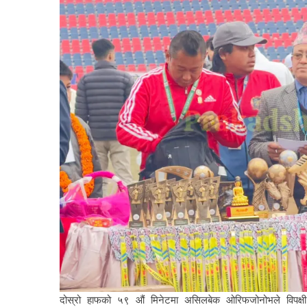
दोस्रो हाफको ५९ औं मिनेटमा असिलबेक ओरिफजोनोभले विपक्ष