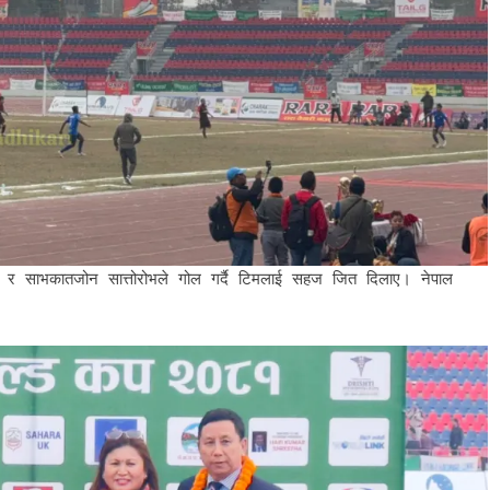
 र साभकातजोन सात्तोरोभले गोल गर्दै टिमलाई सहज जित दिलाए। नेपाल