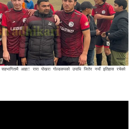
िलो सहभागितामै आहा! रारा पोखरा गोल्डकपको उपाधि जितेर नयाँ इतिहास रचेको