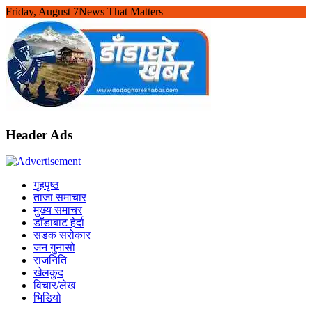
Skip
Friday, August 7
News That Matters
to
content
Header Ads
गृहपृष्ठ
ताजा समाचार
मुख्य समाचर
डाँडाबाट हेर्दा
सडक सरोकार
जन गुनासो
राजनिति
खेलकुद
विचार/लेख
भिडियो