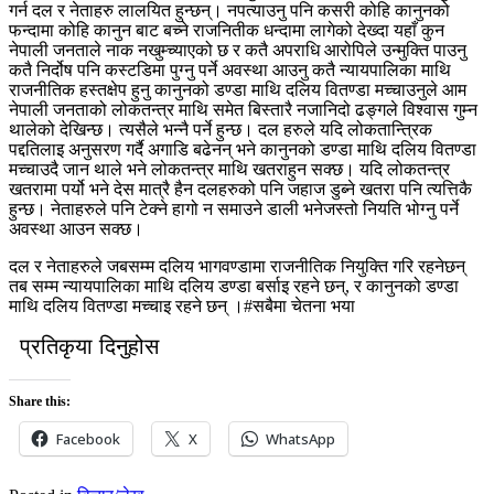
गर्न दल र नेताहरु लालयित हुन्छन्। नपत्याउनु पनि कसरी कोहि कानुनको
फन्दामा कोहि कानुन बाट बच्ने राजनितीक धन्दामा लागेको देख्दा यहाँ कुन
नेपाली जनताले नाक नखुम्च्याएको छ र कतै अपराधि आरोपिले उन्मुक्ति पाउनु
कतै निर्दोष पनि कस्टडिमा पुग्नु पर्ने अवस्था आउनु कतै न्यायपालिका माथि
राजनीतिक हस्तक्षेप हुनु कानुनको डण्डा माथि दलिय वितण्डा मच्चाउनुले आम
नेपाली जनताको ल‍ोकतन्त्र माथि समेत बिस्तारै नजानिदो ढङ्गले विश्वास गुम्न
थालेको देखिन्छ। त्यसैले भन्नै पर्ने हुन्छ। दल हरुले यदि लोकतान्त्रिक
पद्दतिलाइ अनुसरण गर्दै अगाडि बढेनन् भने कानुनको डण्डा माथि दलिय वितण्डा
मच्चाउदै जान थाले भने लोकतन्त्र माथि खतराहुन सक्छ। यदि लोकतन्त्र
खतरामा पर्यो भने देस मात्रै हैन दलहरुको पनि जहाज डुब्ने खतरा पनि त्यत्तिकै
हुन्छ। नेताहरुले पनि टेक्ने हागो न समाउने डाली भनेजस्तो नियति भोग्नु पर्ने
अवस्था आउन सक्छ।
दल र नेताहरुले जबसम्म दलिय भागवण्डामा राजनीतिक नियुक्ति गरि रहनेछन्
तब सम्म न्यायपालिका माथि दलिय डण्डा बर्साइ रहने छन्, र कानुनको डण्डा
माथि दलिय वितण्डा मच्चाइ रहने छन् ।#सबैमा चेतना भया
प्रतिकृया दिनुहोस
Share this:
Facebook
X
WhatsApp