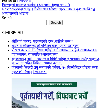
Posted in
विचार/लेख
Prev
कुनो कालिज फार्ममा बढेमानको चितुवा पसेपछि
Next
“राप्रपाद्वारा बृहत् विरोध सभा घोषणा, भ्रष्टाचार र कुशासनविरुद्ध
आन्दोलनको आह्वान”
Search
Search
ताजा समाचार
ओलिको घमण्ड, प्रचण्डको दम्भ ,कहिले सम्म ?
भारतीय लोकतन्त्रको परिपक्वताको एउटा उदाहरण
पोखरा बसपार्क निर्माणमा भूमिहीनको आवाज: ‘पहिले सम्मानजनक
व्यवस्थापन, त्यसपछि स्थानान्तरण’
श्रृंखलाबद्ध चोरीमा संलग्न ४ विदेशीसहित ९ जनाको गिरोह पक्राउ,
सुन–नगदसहित विभिन्न सामान बरामद
क्रबाजी सिङ्दी तमु समाजको वर्चस्व, १० किलोमिटर दौडमा रमेश
गुरुङको गौरवपूर्ण सफलता