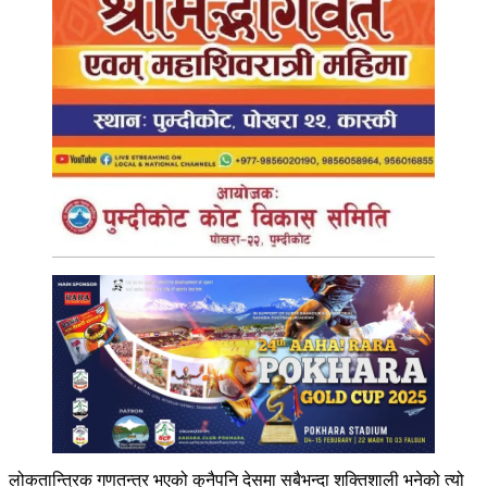
लोकतान्त्रिक गणतन्त्र भएको कुनैपनि देसमा सबैभन्दा शक्तिशाली भनेको त्यो