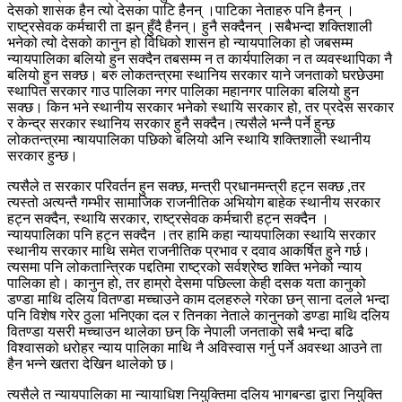
देसको शासक हैन त्यो देसका पाटि हैनन् ।पाटिका नेताहरु पनि हैनन् ।
राष्ट्रसेवक कर्मचारी ता झन् हुँदै हैनन्। हुनै सक्दैनन् ।सबैभन्दा शक्तिशाली
भनेको त्यो देसको कानुन हो विधिको शासन हो न्यायपालिका ह‍ो जबसम्म
न्यायपालिका बलियो हुन सक्दैन तबसम्म न त कार्यपालिका न त व्यवस्थापिका नै
बलियो हुन सक्छ। बरु लोकतन्त्रमा स्थानिय सरकार याने जनताको घरछेउमा
स्थापित सरकार गाउ पालिका नगर पालिका महानगर पालिका बलियो हुन
सक्छ। किन भने स्थानीय सरकार भनेको स्थायि सरकार हो, तर प्रदेस सरकार
र केन्द्र सरकार स्थानिय सरकार हुनै सक्दैन।त्यसैले भन्नै पर्ने हुन्छ
लोकतन्त्रमा न्षायपालिका पछिको बलियो अनि स्थायि शक्तिशाली स्थानीय
सरकार हुन्छ।
त्यसैले त सरकार परिवर्तन हुन सक्छ, मन्त्री प्रधानमन्त्री हट्न सक्छ ,तर
त्यस्तो अत्यन्तै गम्भीर सामाजिक राजनीतिक अभियोग बाहेक स्थानीय सरकार
हट्न सक्दैन, स्थायि सरकार, राष्ट्रसेवक कर्मचारी हट्न सक्दैन ।
न्यायपालिका पनि हट्न सक्दैन ।तर हामि कहा न्यायपालिका स्थायि सरकार
स्थानीय सरकार माथि समेत राजनीतिक प्रभाव र दवाव आकर्षित हुने गर्छ।
त्यसमा पनि लोकतान्त्रिक पद्दतिमा राष्ट्रको सर्वश्रेष्ठ शक्ति भनेको न्याय
पालिका हो। कानुन हो, तर हाम्रो देसमा पछिल्ला केही दसक यता कानुको
डण्डा माथि दलिय वितण्डा मच्चाउने काम दलहरुले गरेका छन् साना दलले भन्दा
पनि विशेष गरेर ठुला भनिएका दल र तिनका नेताले कानुनको डण्डा माथि दलिय
वितण्डा यसरी मच्चाउन थालेका छन् कि नेपाली जनताको सबै भन्दा बढि
विश्वासको धरोहर न्याय पालिका माथि नै अविस्वास गर्नु पर्ने अवस्था आउने ता
हैन भन्ने खतरा देखिन थालेको छ।
त्यसैले त न्यायपालिका मा न्यायाधिश नियुक्तिमा दलिय भागबन्डा द्वारा नियुक्ति