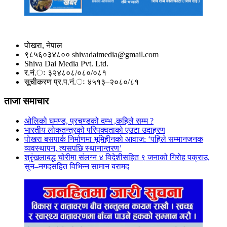
पोखरा, नेपाल
९८५६०३४८०० shivadaimedia@gmail.com
Shiva Dai Media Pvt. Ltd.
र.नं.ः ३२४८०८/०८०/०८१
सूचीकरण प्र.प.नं.ः ४५१३–२०८०/८१
ताजा समाचार
ओलिको घमण्ड, प्रचण्डको दम्भ ,कहिले सम्म ?
भारतीय लोकतन्त्रको परिपक्वताको एउटा उदाहरण
पोखरा बसपार्क निर्माणमा भूमिहीनको आवाज: ‘पहिले सम्मानजनक
व्यवस्थापन, त्यसपछि स्थानान्तरण’
श्रृंखलाबद्ध चोरीमा संलग्न ४ विदेशीसहित ९ जनाको गिरोह पक्राउ,
सुन–नगदसहित विभिन्न सामान बरामद