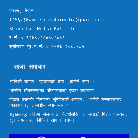
पोखरा, नेपाल
९८५६०३४८०० shivadaimedia@gmail.com
Shiva Dai Media Pvt. Ltd.
र.नं.ः ३२४८०८/०८०/०८१
सूचीकरण प्र.प.नं.ः ४५१३–२०८०/८१
ताजा समाचार
ओलिको घमण्ड, प्रचण्डको दम्भ ,कहिले सम्म ?
भारतीय लोकतन्त्रको परिपक्वताको एउटा उदाहरण
पोखरा बसपार्क निर्माणमा भूमिहीनको आवाज: ‘पहिले सम्मानजनक
व्यवस्थापन, त्यसपछि स्थानान्तरण’
श्रृंखलाबद्ध चोरीमा संलग्न ४ विदेशीसहित ९ जनाको गिरोह पक्राउ,
सुन–नगदसहित विभिन्न सामान बरामद