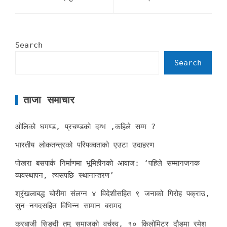
Search
Search
ताजा समाचार
ओलिको घमण्ड, प्रचण्डको दम्भ ,कहिले सम्म ?
भारतीय लोकतन्त्रको परिपक्वताको एउटा उदाहरण
पोखरा बसपार्क निर्माणमा भूमिहीनको आवाज: ‘पहिले सम्मानजनक
व्यवस्थापन, त्यसपछि स्थानान्तरण’
श्रृंखलाबद्ध चोरीमा संलग्न ४ विदेशीसहित ९ जनाको गिरोह पक्राउ,
सुन–नगदसहित विभिन्न सामान बरामद
क्रबाजी सिङ्दी तमु समाजको वर्चस्व, १० किलोमिटर दौडमा रमेश