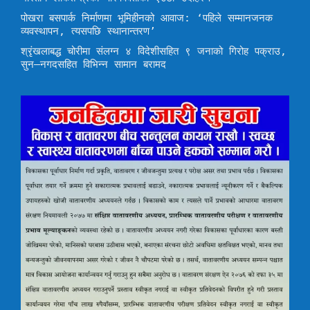
पोखरा बसपार्क निर्माणमा भूमिहीनको आवाज: ‘पहिले सम्मानजनक
व्यवस्थापन, त्यसपछि स्थानान्तरण’
श्रृंखलाबद्ध चोरीमा संलग्न ४ विदेशीसहित ९ जनाको गिरोह पक्राउ,
सुन–नगदसहित विभिन्न सामान बरामद