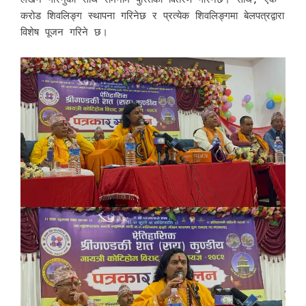
करोड शिवलिङ्ग स्थापना गरिनेछ र प्रत्येक शिवलिङ्गमा बेलपत्रद्वारा
विशेष पूजन गरिने छ।