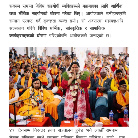
संकल्प सभामा विविध सहयोगी व्यक्तिहरूले महायज्ञका लागि आर्थिक
तथा भौतिक सहयोगको घोषणा गरेका थिए।
आयोजकले उनीहरूप्रति
सम्मान प्रकट गर्दै कृतज्ञता व्यक्त गर्‍यो। सो अवसरमा महायज्ञअघि
सञ्चालन गरिने
विविध धार्मिक, सांस्कृतिक र सामाजिक
कार्यक्रमहरूको घोषणा
गरिएकोपनि आयोजकले जनाएको छ।
४१ दिनसम्म निरन्तर हवन सञ्चालन हुनेछ भने लाखौँ रामनाम
लेखन गरिनुका साथै रामनाम पुस्तिका वितरण गरिनेछ। साथै, एक