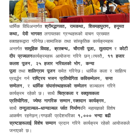
धार्मिक विधिअन्तर्गत
श्रीमद्भागवत, रामकथा, शिवमहापुराण, हनुमत
कथा, देवी भागवत
लगायतका ग्रन्थहरूको वाचन प्रख्यात
वक्ताहरूद्वारा गरिनेछ।सामाजिक तथा सांस्कृतिक कार्यक्रमहरू
अन्तर्गत
सामूहिक विवाह, ब्रतबन्ध, चौरासी पूजा, तुलादान
र
कोटी
दीप प्रज्वलन
कार्यक्रमहरू आयोजना गरिने छन्।त्यस्तै,
११ हजार
कलश पूजन
,
२५ हजार नरिवलको भोग
,
कन्या
पूजा
तथा
शालिग्राम पूजन
समेत गरिनेछ। धार्मिक कला र साहित्य
प्रवर्द्धन गर्न
राष्ट्रिय भजन प्रतियोगिता
कविसम्मेलन
,
सन्त
सम्मेलन
, र
धार्मिक संघसंस्थाहरूको सम्मेलन
सञ्चालन गरिने
कार्यक्रम रहेको छ। साथै
चित्रकला र वक्तृत्वकला
प्रतियोगिता
,
ज्येष्ठ नागरिक सम्मान
,
रक्तदान कार्यक्रम
,
साथै
तन्दुलाञ्चल–धान्याञ्चल पर्वत निर्माण
पनि महायज्ञको विशेष
आकर्षण रहनेछन्।गण्डकी प्रदेशभरिका
१,००० भन्दा बढी
स्रष्टाहरूलाई विशेष सम्मान
प्रदान गरिने कार्यक्रम रहेको आयोजकले
जनाएको छ।