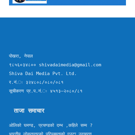
पोखरा, नेपाल
९८५६०३४८०० shivadaimedia@gmail.com
Shiva Dai Media Pvt. Ltd.
र.नं.ः ३२४८०८/०८०/०८१
सूचीकरण प्र.प.नं.ः ४५१३–२०८०/८१
ताजा समाचार
ओलिको घमण्ड, प्रचण्डको दम्भ ,कहिले सम्म ?
भारतीय लोकतन्त्रको परिपक्वताको एउटा उदाहरण