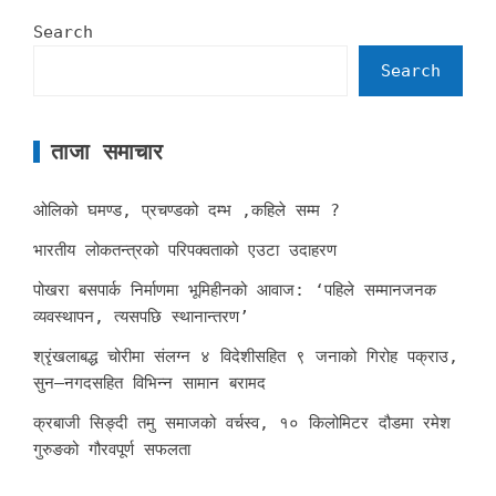
Search
Search
ताजा समाचार
ओलिको घमण्ड, प्रचण्डको दम्भ ,कहिले सम्म ?
भारतीय लोकतन्त्रको परिपक्वताको एउटा उदाहरण
पोखरा बसपार्क निर्माणमा भूमिहीनको आवाज: ‘पहिले सम्मानजनक
व्यवस्थापन, त्यसपछि स्थानान्तरण’
श्रृंखलाबद्ध चोरीमा संलग्न ४ विदेशीसहित ९ जनाको गिरोह पक्राउ,
सुन–नगदसहित विभिन्न सामान बरामद
क्रबाजी सिङ्दी तमु समाजको वर्चस्व, १० किलोमिटर दौडमा रमेश
गुरुङको गौरवपूर्ण सफलता