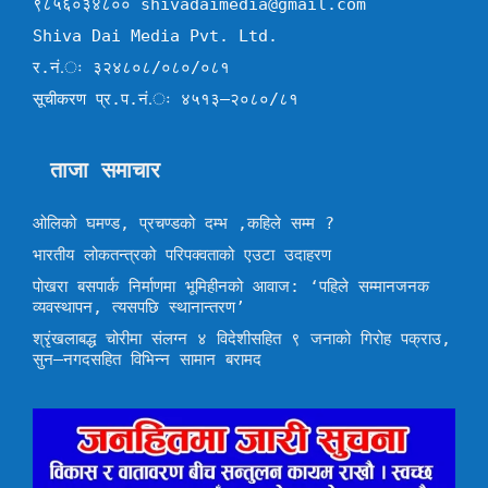
९८५६०३४८०० shivadaimedia@gmail.com
Shiva Dai Media Pvt. Ltd.
र.नं.ः ३२४८०८/०८०/०८१
सूचीकरण प्र.प.नं.ः ४५१३–२०८०/८१
ताजा समाचार
ओलिको घमण्ड, प्रचण्डको दम्भ ,कहिले सम्म ?
भारतीय लोकतन्त्रको परिपक्वताको एउटा उदाहरण
पोखरा बसपार्क निर्माणमा भूमिहीनको आवाज: ‘पहिले सम्मानजनक
व्यवस्थापन, त्यसपछि स्थानान्तरण’
श्रृंखलाबद्ध चोरीमा संलग्न ४ विदेशीसहित ९ जनाको गिरोह पक्राउ,
सुन–नगदसहित विभिन्न सामान बरामद