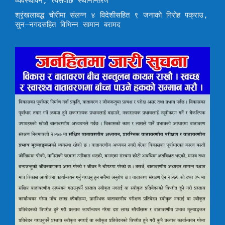
व्यवस्थापन, त्यसपछि स्थानान्तरण’
श्रृंखलाबद्ध चोरीमा संलग्न ४ विदेशीसहित ९ जनाको गिरोह पक्राउ,
सुन–नगदसहित विभिन्न सामान बरामद