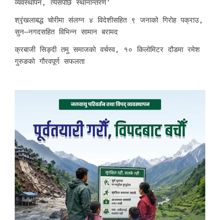
व्यवस्थापन, त्यसपछि स्थानान्तरण’
श्रृंखलाबद्ध चोरीमा संलग्न ४ विदेशीसहित ९ जनाको गिरोह पक्राउ,
सुन–नगदसहित विभिन्न सामान बरामद
क्रबाजी सिङ्दी तमु समाजको वर्चस्व, १० किलोमिटर दौडमा रमेश
गुरुङको गौरवपूर्ण सफलता