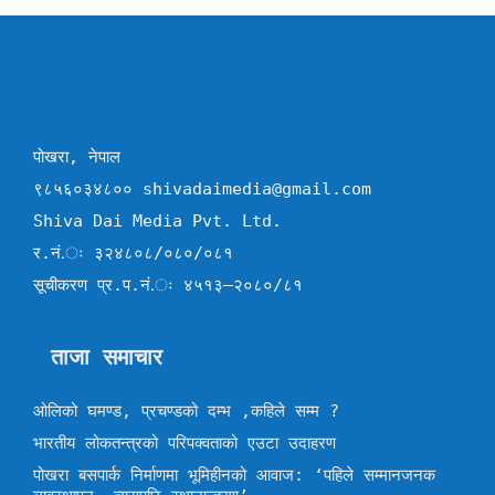
पोखरा, नेपाल
९८५६०३४८०० shivadaimedia@gmail.com
Shiva Dai Media Pvt. Ltd.
र.नं.ः ३२४८०८/०८०/०८१
सूचीकरण प्र.प.नं.ः ४५१३–२०८०/८१
ताजा समाचार
ओलिको घमण्ड, प्रचण्डको दम्भ ,कहिले सम्म ?
भारतीय लोकतन्त्रको परिपक्वताको एउटा उदाहरण
पोखरा बसपार्क निर्माणमा भूमिहीनको आवाज: ‘पहिले सम्मानजनक