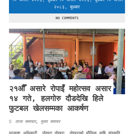
२०८३, बुधबार
NO COMMENTS
२१औँ असारे रोपाइँ महोत्सव असार
१४ गते, हलगोरु दौडदेखि हिले
फुटबल खेलसम्मका आकर्षण
ताजा समाचार
,
मुख्य समाचर
प्रकाश अधिकारी, पोखरा पोखरा, पोखराको मौलिक कृषि संस्कृति,