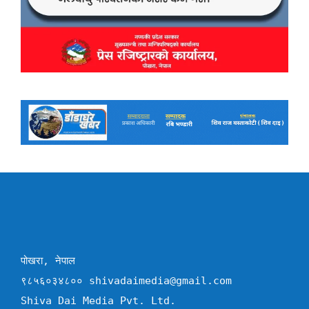
पोखरा, नेपाल
९८५६०३४८०० shivadaimedia@gmail.com
Shiva Dai Media Pvt. Ltd.