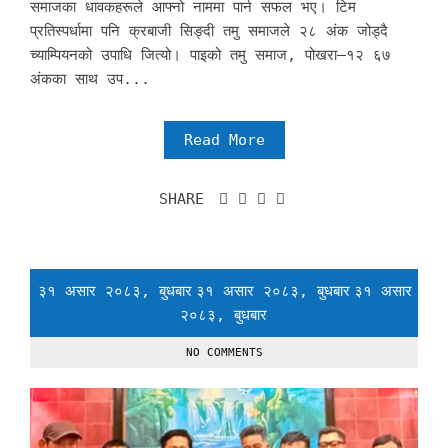
समाजका धावकहरूले आफ्नो नाममा पार्न सफल भए। टिम
प्रतिस्पर्धामा पनि क्रबाजी सिङ्दी तमु समाजले २८ अंक जोड्दै
च्याम्पियनको उपाधि जित्यो। पाइको तमु समाज, पोखरा–१२ ६७
अंकका साथ उप...
Read More
SHARE
३१ असार २०८३, बुधबार
३१ असार २०८३, बुधबार
३१ असार
२०८३, बुधबार
NO COMMENTS