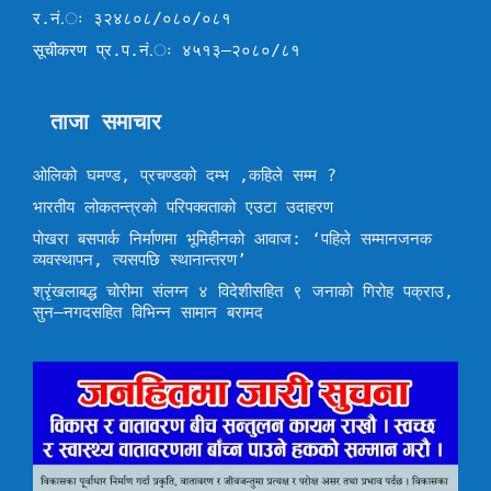
र.नं.ः ३२४८०८/०८०/०८१
सूचीकरण प्र.प.नं.ः ४५१३–२०८०/८१
ताजा समाचार
ओलिको घमण्ड, प्रचण्डको दम्भ ,कहिले सम्म ?
भारतीय लोकतन्त्रको परिपक्वताको एउटा उदाहरण
पोखरा बसपार्क निर्माणमा भूमिहीनको आवाज: ‘पहिले सम्मानजनक
व्यवस्थापन, त्यसपछि स्थानान्तरण’
श्रृंखलाबद्ध चोरीमा संलग्न ४ विदेशीसहित ९ जनाको गिरोह पक्राउ,
सुन–नगदसहित विभिन्न सामान बरामद