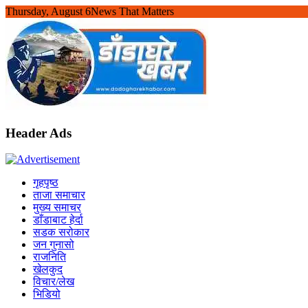
Skip
Thursday, August 6
News That Matters
to
content
Header Ads
गृहपृष्ठ
ताजा समाचार
मुख्य समाचर
डाँडाबाट हेर्दा
सडक सरोकार
जन गुनासो
राजनिति
खेलकुद
विचार/लेख
भिडियो