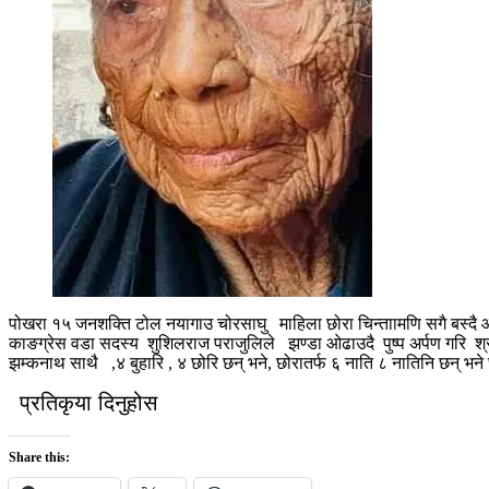
पोखरा १५ जनशक्ति टोल नयागाउ चोरसाघु माहिला छोरा चिन्ताामणि सगै बस्दै 
काङग्रेस वडा सदस्य शुशिलराज पराजुलिले झण्डा ओढाउदै पुष्प अर्पण गरि श्रद
झम्कनाथ साथै ,४ बुहारि , ४ छोरि छन् भने, छोरातर्फ ६ नाति ८ नातिनि छन् भन
प्रतिकृया दिनुहोस
Share this: