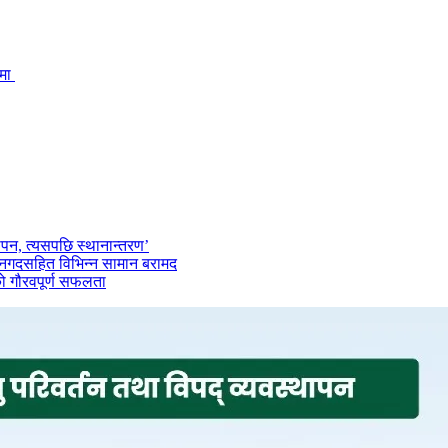
िमा
ापन, त्यसपछि स्थानान्तरण’
न–नगदसहित विभिन्न सामान बरामद
ो गौरवपूर्ण सफलता