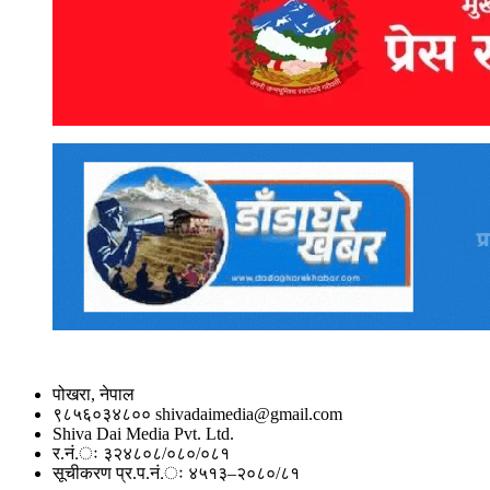
पोखरा, नेपाल
९८५६०३४८०० shivadaimedia@gmail.com
Shiva Dai Media Pvt. Ltd.
र.नं.ः ३२४८०८/०८०/०८१
सूचीकरण प्र.प.नं.ः ४५१३–२०८०/८१