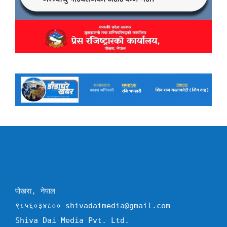
पोखरा, नेपाल
९८५६०३४८०० shivadaimedia@gmail.com
Shiva Dai Media Pvt. Ltd.