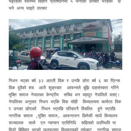
भइरहेको स्वास्थ्य विज्ञान प्रतिष्ठानमा ५ जनाको उपचार भैरहेको छ
भने अन्य घाइते उपचार
निधन भएका बर्ष ३२ आरती विक र उनकै छोरा बर्ष ६ का प्रिन्स
विक दुवैको शब आजै शुक्रबार आफन्तले बुझि दाहसंस्कार गरिने
मुक्ति समाज नेपालका केन्द्रीय सचिव धन वहादुर नेपालिले वताए।
नेपालिका अनुसार निधन भएकि विक सोही विध्यालयमा कार्यरत विक
र उनका छ‍ोराको निधन भएपछि परिवारनै विचल्लि हुने भएपछि
नागरिक समाज ,मुक्ति समाज, आफन्तजन छिमेकी साथै विध्यालय
सञ्चालक साथै एन प्याप्सन प्रतिनिधि सहितको उपस्थिति मा
हिजो बिहिवार भएको छलफलमा विध्यालयको तर्फबाट नागरिक समाज