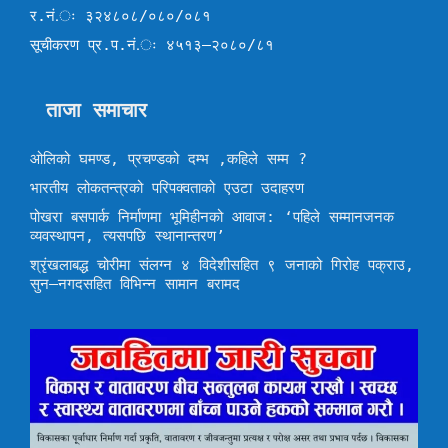
र.नं.ः ३२४८०८/०८०/०८१
सूचीकरण प्र.प.नं.ः ४५१३–२०८०/८१
ताजा समाचार
ओलिको घमण्ड, प्रचण्डको दम्भ ,कहिले सम्म ?
भारतीय लोकतन्त्रको परिपक्वताको एउटा उदाहरण
पोखरा बसपार्क निर्माणमा भूमिहीनको आवाज: ‘पहिले सम्मानजनक
व्यवस्थापन, त्यसपछि स्थानान्तरण’
श्रृंखलाबद्ध चोरीमा संलग्न ४ विदेशीसहित ९ जनाको गिरोह पक्राउ,
सुन–नगदसहित विभिन्न सामान बरामद