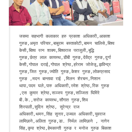
जसमा सहभागी कलाकार हरु प्रकाश अधिकारी,आकाश
गुरुङ,अमृत परियार,बाबुराम बस्ताकोटी,बामन चालिसे,बिश्व
केसी,बिश्व रत्न शाक्य,बिश्वराज पराजुली,बुद्धि
गुरुङ,छेत्र लाल कायस्थ,डीबी गुरुङ,देवेंद्र गुरुङ,दुर्गा
केसी,गोपाल दराई,गोपाल श्रेष्ठ,हरेराम जोजेजू,झविन्द्र
गुरुङ,जित गुरुङ,ज्योति गुरुङ,केशर गुरुङ,लोकप्रसाद
गुरुङ ,मदन बान्तावा राई ,मिलन शेरचन,निशान
थापा,पदम घले,पारु अधिकारी,रमेश श्रेष्ठ,रिक गुरुङ
,एस कुमार श्रेष्ठ,सञ्जय गुरुङ,सञ्जिता घिमिरे
बी.के.,सरोज कायस्थ,सौगात गुरुङ,शिव
शिरपाली,सुदिन श्रेष्ठ, सुरेन्द्र राज
अधिकारी,थमन,सिंह सुनार,उज्वल अधिकारी,युवराज
लामिछाने,अलिता गुरुङ,डा. निर्मल लामिछाने , नागेन
सिंह,कृपा श्रेष्ठ,हेमकान्ती गुरुङ र मनोज गुरुङ बिकाश