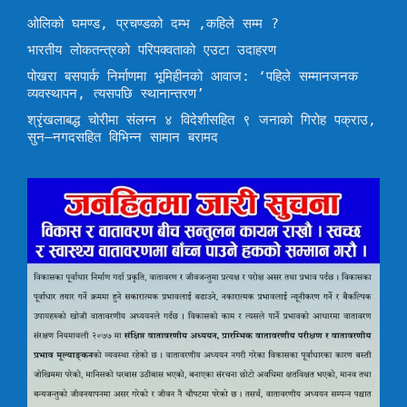
ओलिको घमण्ड, प्रचण्डको दम्भ ,कहिले सम्म ?
भारतीय लोकतन्त्रको परिपक्वताको एउटा उदाहरण
पोखरा बसपार्क निर्माणमा भूमिहीनको आवाज: ‘पहिले सम्मानजनक
व्यवस्थापन, त्यसपछि स्थानान्तरण’
श्रृंखलाबद्ध चोरीमा संलग्न ४ विदेशीसहित ९ जनाको गिरोह पक्राउ,
सुन–नगदसहित विभिन्न सामान बरामद