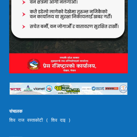
संचालक
शिव राज वस्ताकोटी ( शिव दाइ )