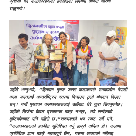
प्रशंसा गर्दै कलाकारहरूको हकहितको विषयमा आफ्नो धारणा
राख्नुभयो।
उहाँले भन्नुभयो, “हितमान गुरुङ जस्ता कलाकारले समकालीन नेपाली
कला जगतलाई अन्तर्राष्ट्रिय स्तरमा चिनाउन ठूलो योगदान दिएका
छन्। नयाँ पुस्ताका कलाकारहरूलाई उहाँबाट धेरै कुरा सिक्नुपर्नेछ।
उहाँको सिर्जना केवल दृश्यात्मक मात्र नभएर, त्यो सन्देशको
दृष्टिकोणबाट पनि गहिरो छ।”सरुभक्तले थप स्पष्ट पार्दै भने,
“कलाकारहरूको हकहित सुनिश्चित गर्नु हाम्रो दायित्व हो। कलामा
प्राविधिक ज्ञान मात्रै महत्त्वपूर्ण छैन, यसमा आत्माको गहिराइ