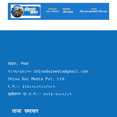
पोखरा, नेपाल
९८५६०३४८०० shivadaimedia@gmail.com
Shiva Dai Media Pvt. Ltd.
र.नं.ः ३२४८०८/०८०/०८१
सूचीकरण प्र.प.नं.ः ४५१३–२०८०/८१
ताजा समाचार