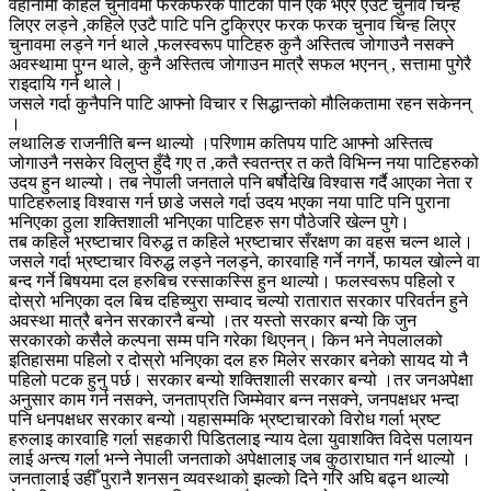
वहानामा कहिले चुनावमा फरकफरक पाटिका पनि एक भएर एउटै चुनाव चिन्ह
लिएर लड्ने ,कहिले एउटै पाटि पनि टुक्रिएर फरक फरक चुनाव चिन्ह लिएर
चुनावमा लड्ने गर्न थाले ,फलस्वरूप पाटिहरु कुनै अस्तित्व जोगाउनै नसक्ने
अवस्थामा पुग्न थाले, कुनै अस्तित्व ज‍‍ोगाउन मात्रै सफल भएनन् , सत्तामा पुगेरै
राइदायि गर्न थाले।
जसले गर्दा कुनैपनि पाटि आफ्नो विचार र सिद्धान्तको मौलिकतामा रहन सकेनन्
।
लथालिङ राजनीति बन्न थाल्य‍ो ।परिणाम कतिपय पाटि आफ्नो अस्तित्व
ज‍‍ोगाउनै नसकेर विलुप्त हुँदै गए त ,कतै स्वतन्त्र त कतै विभिन्न नया पाटिहरुको
उदय हुन थाल्य‍ो। तब नेपाली जनताले पनि बर्षौदेखि विश्वास गर्दै आएका नेता र
पाटिहरुलाइ विश्वास गर्न छाडे जसले गर्दा उदय भएका नया पाटि पनि पुराना
भनिएका ठुला शक्तिशाली भनिएका पाटिहरु सग पौठेज‍‍रि खेल्न पुगे।
तब कहिले भ्रष्टाचार विरुद्ध त कहिले भ्रष्टाचार सँरक्षण का वहस चल्न थाले।
जसले गर्दा भ्रष्टाचार विरुद्ध लड्ने नलड्ने, कारवाहि गर्ने नगर्ने, फायल ख‍‍ोल्ने वा
बन्द गर्ने बिषयमा दल हरुबिच रस्साकस्सि हुन थाल्यो। फलस्वरूप पहिलो र
द‍‍ोस्र‍‍ो भनिएका दल बिच दहिच्युरा सम्वाद चल्यो रातारात सरकार परिवर्तन हुने
अवस्था मात्रै बनेन सरकारनै बन्यो ।तर यस्तो सरकार बन्यो कि जुन
सरकारको कसैले कल्पना सम्म पनि गरेका थिएनन्। किन भने नेपलालको
इतिहासमा पहिलो र द‍‍‍ोस्रो भनिएका दल हरु मिलेर सरकार बनेक‍‍ो सायद यो नै
पहिलो पटक हुनु पर्छ। सरकार बन्यो शक्तिशाली सरकार बन्यो ।तर जनअपेक्षा
अनुसार काम गर्न नसक्ने, जनताप्रति जिम्मेवार बन्न नसक्ने, जनपक्षधर भन्दा
पनि धनपक्षधर सरकार बन्यो।यहासम्मकि भ्रष्टाचारको विरोध गर्ला भ्रष्ट
हरुलाइ कारवाहि गर्ला सहकारी पिडितलाइ न्याय देला युवाशक्ति विदेस पलायन
लाई अन्त्य गर्ला भन्ने नेपाली जनताको अपेक्षालाइ जब कुठाराघात गर्न थाल्यो ।
जनतालाई उहीँ पुरानै शनसन व्यवस्थाको झल्को दिने गरि अघि बढ्न थाल्य‍‍‍ो