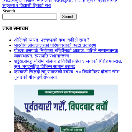
Next
संयुक्त विद्यार्थी प्यानलको प्रतिबद्धता : शैक्षिक सुधार, प्रशासनिक
सहजता र विद्यार्थी हितको रक्षा
Search
Search
ताजा समाचार
ओलिको घमण्ड, प्रचण्डको दम्भ ,कहिले सम्म ?
भारतीय लोकतन्त्रको परिपक्वताको एउटा उदाहरण
पोखरा बसपार्क निर्माणमा भूमिहीनको आवाज: ‘पहिले सम्मानजनक
व्यवस्थापन, त्यसपछि स्थानान्तरण’
श्रृंखलाबद्ध चोरीमा संलग्न ४ विदेशीसहित ९ जनाको गिरोह पक्राउ,
सुन–नगदसहित विभिन्न सामान बरामद
क्रबाजी सिङ्दी तमु समाजको वर्चस्व, १० किलोमिटर दौडमा रमेश
गुरुङको गौरवपूर्ण सफलता