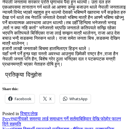
नेपाली जनतामा सरकार प्रति घृणाभाव पैदा हुन थाल्य‍ो। उता दल हरु
एकआपसमा तानातान गर्न थाले आ आफ्ना डम्फु बजाउन थाले नेपाली जनतालाइ
न्यायमै विभेद भएको महशुस हुन थाल्यो देसको भबिष्यनै खतरामा पर्ने सङ्केत हरु
देखा पर्न थाले तब नेपालि जनताले देसको भबिष्य मात्रै हैन आफ्नै भबिष्य ख‍‍ोज्नु
पर्ने बाध्यात्मक अवस्थामा आउन थाल्यो।तब उहीँ हिन्दिमा भनेजस्तो भनाइ
,मर्ता न क्या नहि कर्ता” भनेजस्तो भएपछि जनताले कतिपयले सम्झि रहेका
भएपनि कतिपयले बिर्सिएका राजा लाई सम्झन मात्रै थालेनन्, राजा आउ देस
बचाउ भन्दै सडकमा निस्कन थाले। राजा समेत जनता बिच ,सडकमा देखिन
मात्रै थालेनन् ।
हजारौ लाखौ जनताको बिचमा हातमिलाएर हिड्न थाले ।
यहाँ भन्नै पर्ने हुन्छ यहा यस्तो अवस्था आउनुमा छिमेकी राष्ट्र हैन ,राजा हैन
नेपाली जनता पनि हैन, बिशेष गरेर ठुला भनिएका दल र पटकपटक मन्त्री
प्रधानमन्त्री भएका नेताहरु द‍‍‍‍ोषि हुन्।
प्रतिकृया दिनुहोस
Share this:
Facebook
X
WhatsApp
Posted in
विचार/लेख
Prev
स्थानीयको समस्या लाई समाधान गर्ने सर्तमाबिहिवार देखि फोहोर फाल्न
दिने सहमति