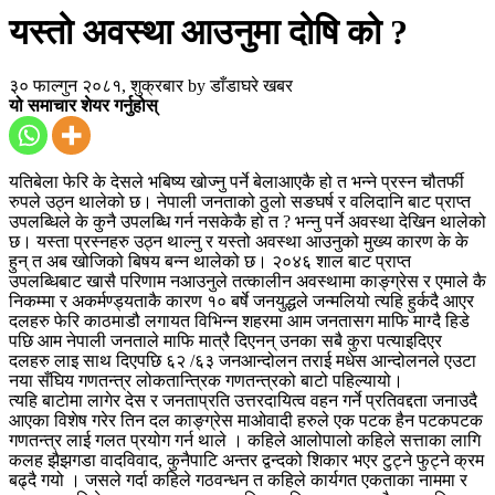
यस्तो अवस्था आउनुमा दोषि को ?
३० फाल्गुन २०८१, शुक्रबार
by
डाँडाघरे खबर
यो समाचार शेयर गर्नुहोस्
यतिबेला फेरि के देसले भबिष्य खोज्नु पर्ने बेलाआएकै हो त भन्ने प्रस्न चौतर्फी
रुपले उठ्न थालेको छ। नेपाली जनताको ठुलो सङघर्ष र वलिदानि बाट प्राप्त
उपलब्धिले के कुनै उपलब्धि गर्न नसकेकै हो त ? भन्नु पर्ने अवस्था देखिन थालेको
छ। यस्ता प्रस्नहरु उठ्न थाल्नु र यस्तो अवस्था आउनुको मुख्य कारण के के
ह‍ुन् त अब ख‍ोजिको बिषय बन्न थालेको छ। २०४६ शाल बाट प्राप्त
उपलब्धिबाट खासै परिणाम नआउनुले तत्कालीन अवस्थामा काङ्ग्रेस र एमाले कै
निकम्मा र अकर्मण्ड्यताकै कारण १० बर्षे जनयुद्धले जन्मलियो त्यहि हुर्कदै आएर
दलहरु फेरि काठमाडौ लगायत विभिन्न शहरमा आम जनतासग माफि माग्दै हिडे
पछि आम नेपाली जनताले माफि मात्रै दिएनन् उनका सबै कुरा पत्याइदिएर
दलहरु लाइ साथ दिएपछि ६२ /६३ जनआन्दोलन तराई मधेस आन्दोलनले एउटा
नया सँघिय गणतन्त्र लोकतान्त्रिक गणतन्त्रको बाटो पहिल्यायो।
त्यहि बाटोमा लागेर देस र जनताप्रति उत्तरदायित्व वहन गर्ने प्रतिवद्दता जनाउदै
आएका विशेष गरेर तिन दल काङ्ग्रेस माओवादी हरुले एक पटक हैन पटकपटक
गणतन्त्र लाई गलत प्रयोग गर्न थाले । कहिले आल‍ोपालो कहिले सत्ताका लागि
कलह झैझगडा वादविवाद, कुनैपाटि अन्तर द्वन्दको शिकार भएर टुट्ने फुट्ने क्रम
बढ्दै गयो । जसले गर्दा कहिले गठवन्धन त कहिले कार्यगत एकताका नाममा र