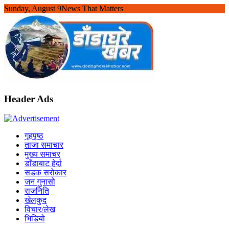
Skip
Sunday, August 9
News That Matters
to
content
Header Ads
गृहपृष्ठ
ताजा समाचार
मुख्य समाचर
डाँडाबाट हेर्दा
सडक सरोकार
जन गुनासो
राजनिति
खेलकुद
विचार/लेख
भिडियो