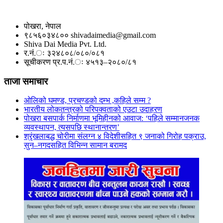
पोखरा, नेपाल
९८५६०३४८०० shivadaimedia@gmail.com
Shiva Dai Media Pvt. Ltd.
र.नं.ः ३२४८०८/०८०/०८१
सूचीकरण प्र.प.नं.ः ४५१३–२०८०/८१
ताजा समाचार
ओलिको घमण्ड, प्रचण्डको दम्भ ,कहिले सम्म ?
भारतीय लोकतन्त्रको परिपक्वताको एउटा उदाहरण
पोखरा बसपार्क निर्माणमा भूमिहीनको आवाज: ‘पहिले सम्मानजनक
व्यवस्थापन, त्यसपछि स्थानान्तरण’
श्रृंखलाबद्ध चोरीमा संलग्न ४ विदेशीसहित ९ जनाको गिरोह पक्राउ,
सुन–नगदसहित विभिन्न सामान बरामद