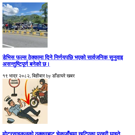
डेभिस फल्स ठेक्कामा दिने निर्णयपछि भएको सार्वजनिक सुनुवाइ
असन्तुष्टिपूर्ण बनेको छ।
१९ भाद्र २०८२, बिहीबार
by
डाँडाघरे खबर
मोटरसाइकलको ठक्करबाट चेकजाँचमा खटिएका प्रहरी घाइते