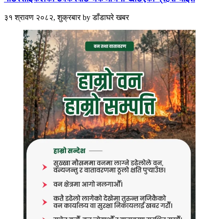
३१ श्रावण २०८२, शुक्रबार
by
डाँडाघरे खबर